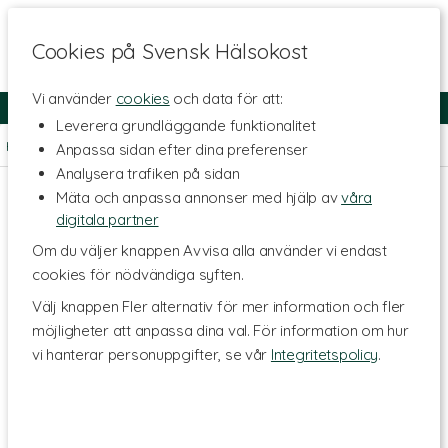
Cookies på Svensk Hälsokost
Vi använder
cookies
och data för att:
Fri frakt
Snabb leverans
Kundklubb
Leverera grundläggande funktionalitet
Hem
>
Livsstil & Träning
>
Träningstillskott
>
Återhämtning
Anpassa sidan efter dina preferenser
Analysera trafiken på sidan
Mäta och anpassa annonser med hjälp av
våra
digitala partner
Om du väljer knappen Avvisa alla använder vi endast
cookies för nödvändiga syften.
Välj knappen Fler alternativ för mer information och fler
möjligheter att anpassa dina val. För information om hur
vi hanterar personuppgifter, se vår
Integritetspolicy
.