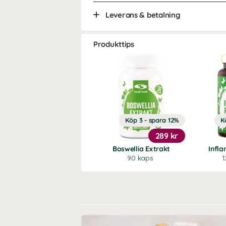
Leverans & betalning
Produkttips
Köp 3 - spara 12%
K
289 kr
Boswellia Extrakt
Infl
90 kaps
1