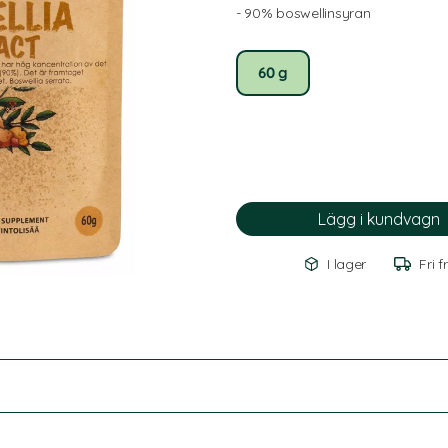
- 90% boswellinsyran
60 g
I lager
Fri f