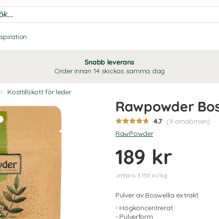
nspiration
Snabb leverans
Order innan 14 skickas samma dag
>
Kosttillskott för leder
Rawpowder Bosw
4.7
(9 omdömen)
RawPowder
189 kr
Jmfpris: 3 150 kr/kg
Pulver av Boswellia extrakt.
- Högkoncentrerat
- Pulverform