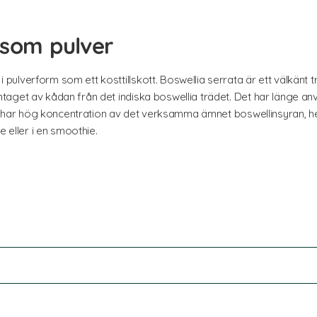
 som pulver
ulverform som ett kosttillskott. Boswellia serrata är ett välkänt t
taget av kådan från det indiska boswellia trädet. Det har länge a
et har hög koncentration av det verksamma ämnet boswellinsyran, he
e eller i en smoothie.