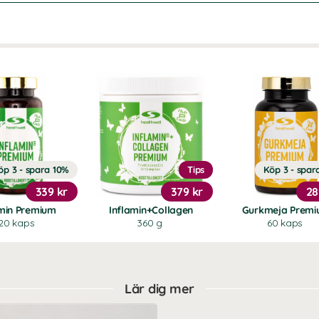
öp 3 - spara 10%
Tips
Köp 3 - spar
339 kr
379 kr
28
amin Premium
Inflamin+Collagen
Gurkmeja Prem
20 kaps
360 g
60 kaps
Lär dig mer