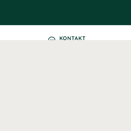
KONTAKT
Kontaktformulär
TELEFON
0220601040
Vardagar: 09:00-12:00
E-POST
info@svenskhalsokost.se
MINA SIDOR
Logga in