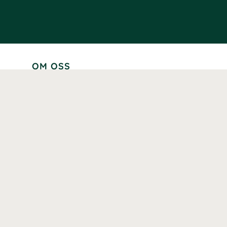
OM OSS
Lär känna oss
Vår historia
Våra varumärken
Hållbarhet
Tillgänglighet
Prenumerera
Våra märkningar och certifieringar
Våra hälsoinspiratörer
Karriär
Samarbeten