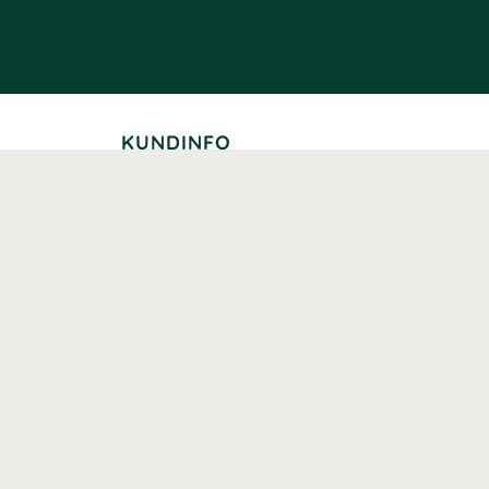
KUNDINFO
Leverans
Betalning
Returer
Köpvillkor
Kundklubb
Studentrabatt
Seniorrabatt
Kontaktuppgifter Läkemedelsverket