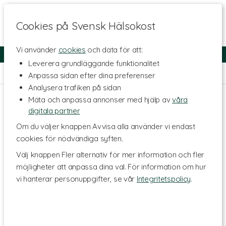
Cookies på Svensk Hälsokost
Vi använder
cookies
och data för att:
Fri frakt
Snabb leverans
Kundklubb
Leverera grundläggande funktionalitet
Hem
>
Kosttillskott - Ämnen
>
Mineraler
>
Elektrolyter
Anpassa sidan efter dina preferenser
Analysera trafiken på sidan
Mäta och anpassa annonser med hjälp av
våra
digitala partner
Om du väljer knappen Avvisa alla använder vi endast
cookies för nödvändiga syften.
Välj knappen Fler alternativ för mer information och fler
möjligheter att anpassa dina val. För information om hur
vi hanterar personuppgifter, se vår
Integritetspolicy
.