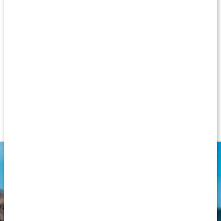
svettiga dagar eller träningspass. Produkten innehåller
mineraler som bidrar till mineralbalansen, däribland magnesium
som bidrar till elektrolytbalansen. Dessutom ingår aminosyran
taurin, en semi-essentiell aminosyra, som är vida omtalat för
sin funktion i energidrycker. Drick en portion under varma
sommardagar när svetten lackar eller efter ett riktigt svettigt
träningspass.
För mineral- och saltbalansen
Elektrolytpulver med kokosmineral
Med aminosyran taurin