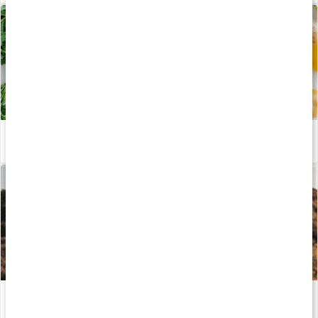
Stor guide till våra livsviktiga mineraler
Läs artikel
Kosttillskott för löpning - stötta din prestation och återhämtning!
Läs artikel