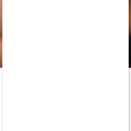
Core Electrolytes hjälper dig att bibehålla mineral- och
vätskebalansen.
Referenser:
Shirreffs, Sawka. 2011.
Fluid and electrolyte needs for
training, competition, and recovery
. (Hämtad: 2023-05-11)