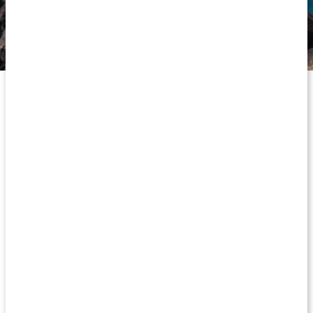
Perfekt under varma sommardagar när svetten lackar.
Vad är elektrolyter?
Elektrolyter är viktiga näringssalter som är inblandade i många
av kroppens funktioner, inklusive nervsystemets och
musklernas aktivitet samt upprätthållandet av en sund
vätskebalans i kroppen. Dessa näringsämnen kan vanligtvis
erhållas genom kosten och de utsöndras från kroppen när du
svettas. Efter riktigt varma dagar då du svettats mycket under
exempelvis träning eller bastubad kan det vara behjälpligt att
fylla på med både vätska och elektrolyter för att återställa
balansen av vätska i kroppen (1).