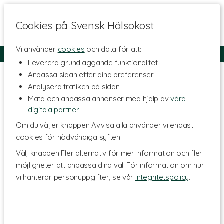
Cookies på Svensk Hälsokost
Vi använder
cookies
och data för att:
Fri frakt
Snabb leverans
Kundklubb
Leverera grundläggande funktionalitet
Hem
>
Kosttillskott - Ämnen
>
Mineraler
>
Kalium
Anpassa sidan efter dina preferenser
Analysera trafiken på sidan
Mäta och anpassa annonser med hjälp av
våra
digitala partner
Om du väljer knappen Avvisa alla använder vi endast
cookies för nödvändiga syften.
Välj knappen Fler alternativ för mer information och fler
möjligheter att anpassa dina val. För information om hur
vi hanterar personuppgifter, se vår
Integritetspolicy
.