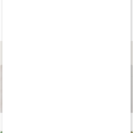
Köp 3 - spara 11%
20%
Köp 3 - spara 13
135 kr
159 kr
145 kr
Kalium 750
Kalium+Magnesium
Magnesium
90 kaps
120 kaps
90 kaps
Lär dig mer
Våra kapslar och tabletter
Läs artikel