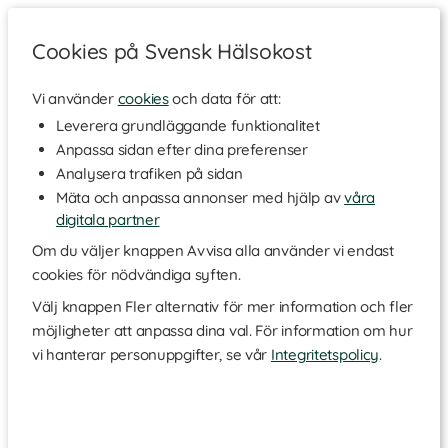
Cookies på Svensk Hälsokost
Vi använder
cookies
och data för att:
Aktuella artiklar
|
Hälsa
|
Kost & kosttillskott
|
Träning
Leverera grundläggande funktionalitet
|
Recept
|
Skönhet
|
Naturliga oljor
|
Miljövänligt
|
Anpassa sidan efter dina preferenser
Inspiratörer
Analysera trafiken på sidan
Mäta och anpassa annonser med hjälp av
våra
Vitamin B5, pantotensyra
digitala partner
Om du väljer knappen Avvisa alla använder vi endast
Pantotensyra, även känt som vitamin B5, hör till
cookies för nödvändiga syften.
vitamin B-familjen. Det är ett populärt tillskott främst
Välj knappen Fler alternativ för mer information och fler
bland dem som försöker förbättra sin hudkvalitet.
möjligheter att anpassa dina val. För information om hur
vi hanterar personuppgifter, se vår
Integritetspolicy
.
Vad är pantotensyra?
Tillskott av pantotensyra
Var finns pantotensyra naturligt?