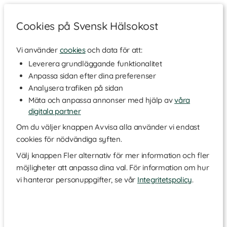
Cookies på Svensk Hälsokost
Vi använder
cookies
och data för att:
Aktuella artiklar
|
Hälsa
|
Kost & kosttillskott
|
Träning
Leverera grundläggande funktionalitet
|
Recept
|
Skönhet
|
Naturliga oljor
|
Miljövänligt
|
Anpassa sidan efter dina preferenser
Inspiratörer
Analysera trafiken på sidan
Mäta och anpassa annonser med hjälp av
våra
Trace Minerals - Populära
digitala partner
Om du väljer knappen Avvisa alla använder vi endast
mineraler från en ren källa
cookies för nödvändiga syften.
Välj knappen Fler alternativ för mer information och fler
För att din kropp ska fungera optimalt behöver du
möjligheter att anpassa dina val. För information om hur
dagligen tillföra mineraler. På grund av
vi hanterar personuppgifter, se vår
Integritetspolicy
.
näringsfattiga jordar får vi inte alltid i oss tillräckliga
mängder via kosten. Trots detta är medvetenheten
låg kring dessa ämnen. Trace Minerals är de mest
sålda mineralerna i USA – upptäck varför!