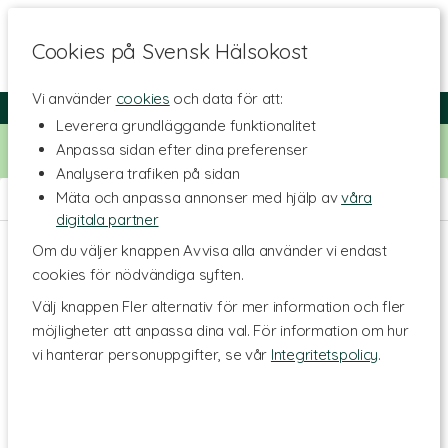
Cookies på Svensk Hälsokost
Vi använder
cookies
och data för att:
Fri frakt
Snabb leverans
Kundklubb
Leverera grundläggande funktionalitet
Bara idag! Handla för 500 kr i butiken och få 20% på alla
Anpassa sidan efter dina preferenser
Healthwell-vitaminer. Kod:
VITAMINER20
Analysera trafiken på sidan
Mäta och anpassa annonser med hjälp av
våra
Hem
>
Kosttillskott - Ämnen
>
Mineraler
>
Magnesium
digitala partner
Om du väljer knappen Avvisa alla använder vi endast
cookies för nödvändiga syften.
Välj knappen Fler alternativ för mer information och fler
möjligheter att anpassa dina val. För information om hur
vi hanterar personuppgifter, se vår
Integritetspolicy
.