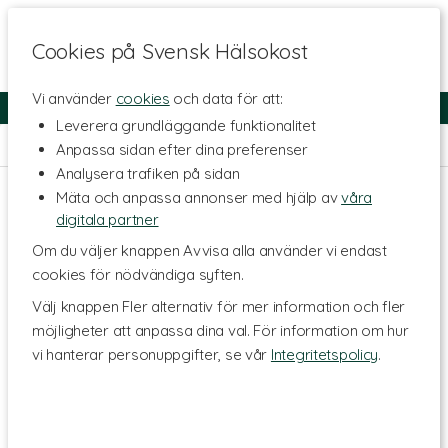
Cookies på Svensk Hälsokost
Vi använder
cookies
och data för att:
Fri frakt
Snabb leverans
Kundklubb
Leverera grundläggande funktionalitet
Hem
>
Hälsa
>
Mage & Tarm
>
Mjölksyrabakterier
Anpassa sidan efter dina preferenser
Analysera trafiken på sidan
Mäta och anpassa annonser med hjälp av
våra
digitala partner
Om du väljer knappen Avvisa alla använder vi endast
cookies för nödvändiga syften.
Välj knappen Fler alternativ för mer information och fler
möjligheter att anpassa dina val. För information om hur
vi hanterar personuppgifter, se vår
Integritetspolicy
.