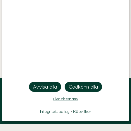
Fler alternativ
Integritetspolicy
-
Köpvillkor