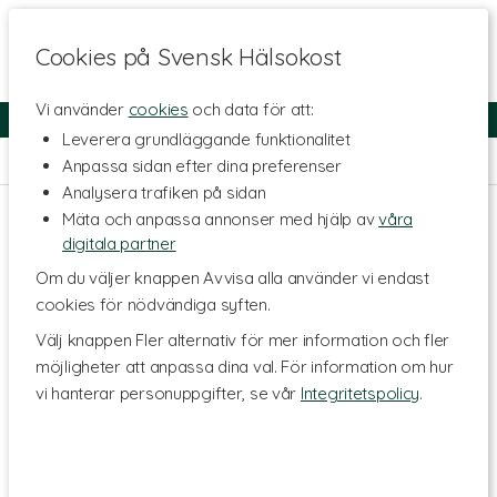
Cookies på Svensk Hälsokost
Vi använder
cookies
och data för att:
Fri frakt
Snabb leverans
Kundklubb
Leverera grundläggande funktionalitet
Hem
>
Kosttillskott - Ämnen
>
Kosttillskott för Man
Anpassa sidan efter dina preferenser
Analysera trafiken på sidan
Mäta och anpassa annonser med hjälp av
våra
digitala partner
Om du väljer knappen Avvisa alla använder vi endast
cookies för nödvändiga syften.
Välj knappen Fler alternativ för mer information och fler
möjligheter att anpassa dina val. För information om hur
vi hanterar personuppgifter, se vår
Integritetspolicy
.