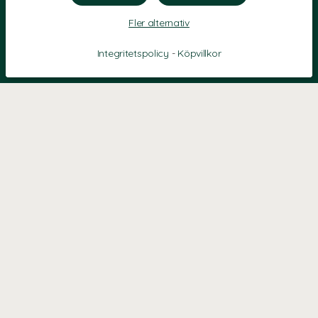
Fler alternativ
Integritetspolicy
-
Köpvillkor
KONTAKT
Kontaktformulär