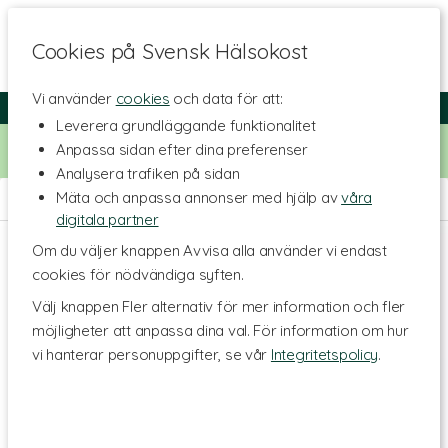
Cookies på Svensk Hälsokost
Vi använder
cookies
och data för att:
Fri frakt
Snabb leverans
Kundklubb
Leverera grundläggande funktionalitet
Bara idag! Handla för 500 kr i butiken och få 20% på alla
Anpassa sidan efter dina preferenser
Healthwell-vitaminer. Kod:
VITAMINER20
Analysera trafiken på sidan
Mäta och anpassa annonser med hjälp av
våra
Hem
>
Kosttillskott - Ämnen
>
Homeopatika
digitala partner
Om du väljer knappen Avvisa alla använder vi endast
cookies för nödvändiga syften.
Välj knappen Fler alternativ för mer information och fler
möjligheter att anpassa dina val. För information om hur
vi hanterar personuppgifter, se vår
Integritetspolicy
.