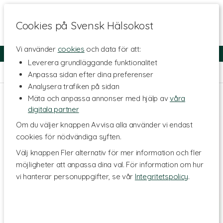
Cookies på Svensk Hälsokost
Vi använder
cookies
och data för att:
Fri frakt
Snabb leverans
Kundklubb
Leverera grundläggande funktionalitet
Hem
>
Kosttillskott - Ämnen
>
Homeopatika
Anpassa sidan efter dina preferenser
Analysera trafiken på sidan
Mäta och anpassa annonser med hjälp av
våra
digitala partner
Om du väljer knappen Avvisa alla använder vi endast
cookies för nödvändiga syften.
Välj knappen Fler alternativ för mer information och fler
möjligheter att anpassa dina val. För information om hur
vi hanterar personuppgifter, se vår
Integritetspolicy
.