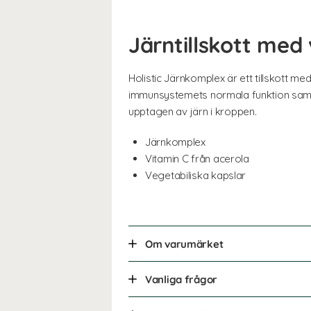
Järntillskott med 
Holistic Järnkomplex är ett tillskott med
immunsystemets normala funktion samt t
upptagen av järn i kroppen.
Järnkomplex
Vitamin C från acerola
Vegetabiliska kapslar
Om varumärket
Vanliga frågor