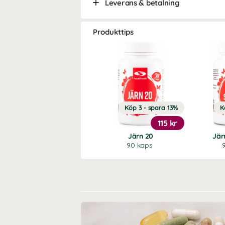
Leverans & betalning
Produkttips
Köp 3 - spara 13%
K
115 kr
Järn 20
Jär
90 kaps