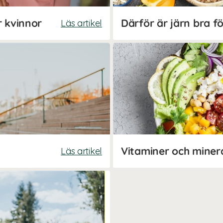
r kvinnor
Därför är järn bra f
Läs artikel
Läs artikel