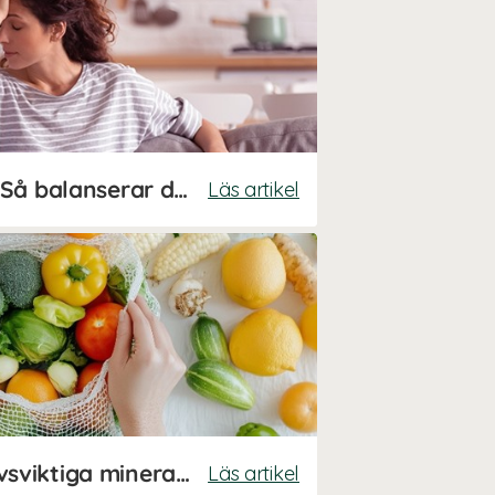
Hormonell obalans? Så balanserar du dina hormoner på naturlig väg
Läs artikel
Stor guide till våra livsviktiga mineraler
Läs artikel