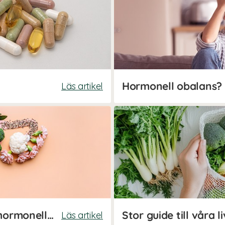
Läs artikel
Ät efter din menscykel för hormonell balans
Läs artikel