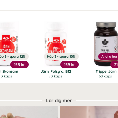
öp 3 - spara 12%
Köp 3 - spara 10%
Andra har
155 kr
159 kr
21
n Skonsam
Järn, Folsyra, B12
Trippel Järn
90 kaps
90 kaps
60 kaps
Lär dig mer