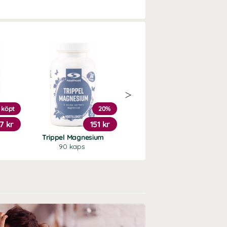
 köpt
20%
Köp 3 - spara 11%
7 kr
151 kr
239 kr
Trippel Magnesium
Vitamin D3 5000 +K2
90 kaps
90 kaps