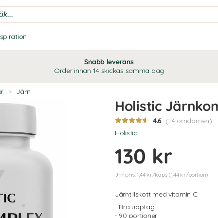
nspiration
Snabb leverans
Order innan 14 skickas samma dag
er
>
Järn
Holistic Järnko
4.6
(14 omdömen)
Holistic
130 kr
Jmfpris: 1,44 kr/kaps (1,44 kr/portion)
Järntillskott med vitamin C.
- Bra upptag
- 90 portioner