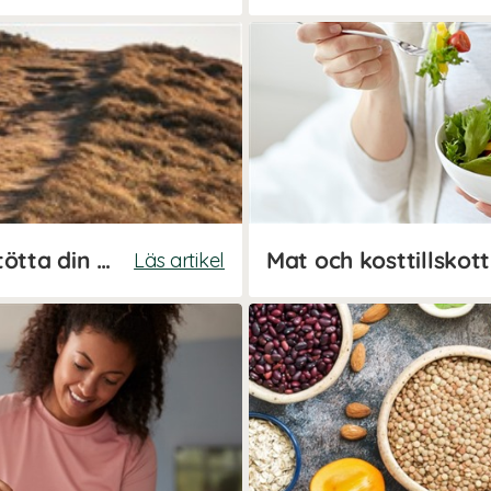
Kosttillskott för löpning - stötta din prestation och återhämtning!
Läs artikel