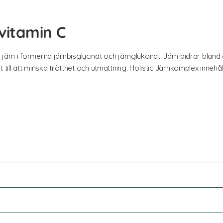
vitamin C
 järn i formerna järnbisglycinat och järnglukonat. Järn bidrar bland ann
ill att minska trötthet och utmattning. Holistic Järnkomplex inneh