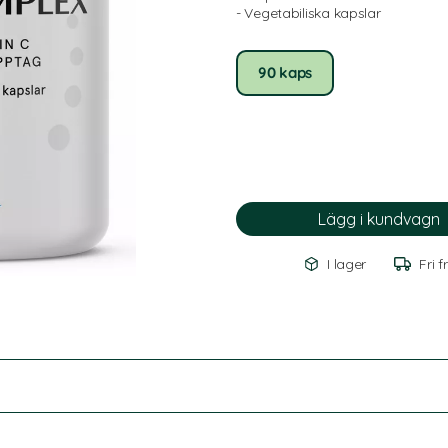
- Vegetabiliska kapslar
90 kaps
I lager
Fri f