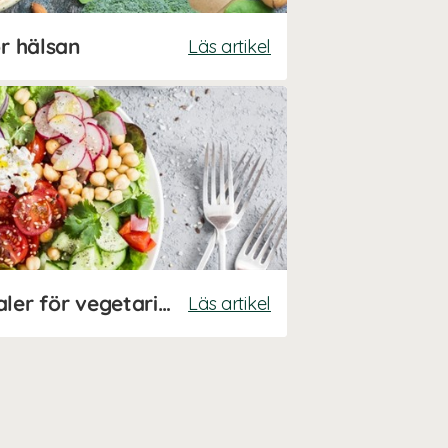
ör hälsan
Läs artikel
Vitaminer och mineraler för vegetarianer och veganer
Läs artikel