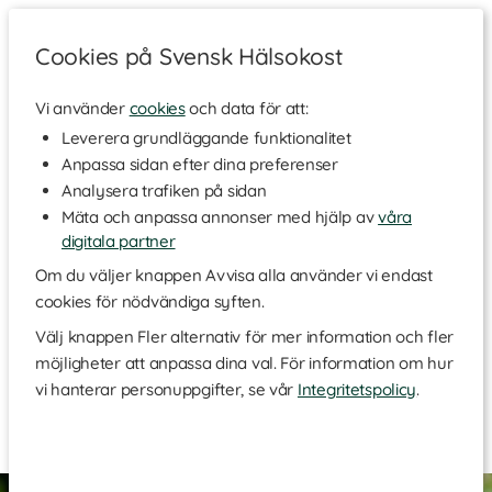
Cookies på Svensk Hälsokost
Vi använder
cookies
och data för att:
Aktuella artiklar
|
Hälsa
|
Kost & kosttillskott
|
Träning
Leverera grundläggande funktionalitet
|
Recept
|
Skönhet
|
Naturliga oljor
|
Miljövänligt
|
Anpassa sidan efter dina preferenser
Inspiratörer
Analysera trafiken på sidan
Mäta och anpassa annonser med hjälp av
våra
Allt om reishi
digitala partner
Om du väljer knappen Avvisa alla använder vi endast
Reishi är en svamp som har en mångtusenårig
cookies för nödvändiga syften.
tradition av användning inom kinesisk tradition och
Välj knappen Fler alternativ för mer information och fler
ayurveda. På senare tid har den också blivit allt mer
möjligheter att anpassa dina val. För information om hur
populär som hälsokost. I denna artikel kan du lära
vi hanterar personuppgifter, se vår
Integritetspolicy
.
dig mer om supersvampen reishi och vad den
används till.