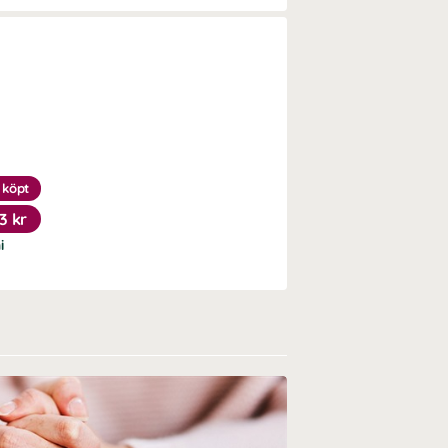
 köpt
3 kr
i