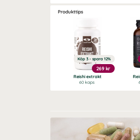
Produkttips
Köp 3 - spara 12%
269 kr
Reishi extrakt
Rei
60 kaps