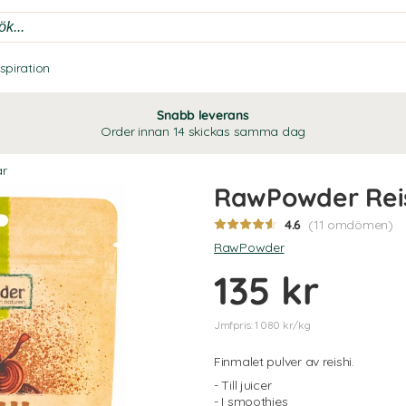
nspiration
Snabb leverans
Order innan 14 skickas samma dag
r
RawPowder Rei
4.6
(11 omdömen)
RawPowder
135 kr
Jmfpris: 1 080 kr/kg
Finmalet pulver av reishi.
- Till juicer
- I smoothies