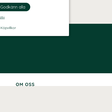
ativ
-
Köpvillkor
OM OSS
Lär känna oss
Vår historia
Våra varumärken
Hållbarhet