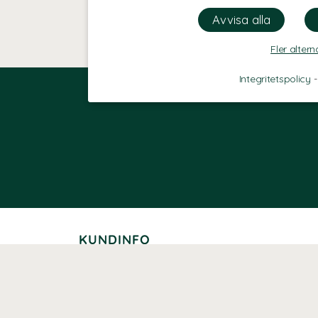
Fler altern
Integritetspolicy
KUNDINFO
Leverans
Betalning
Returer
Köpvillkor