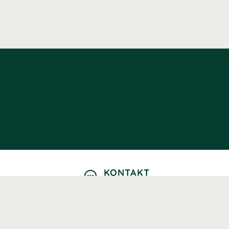
KONTAKT
Kontaktformulär
TELEFON
0220601040