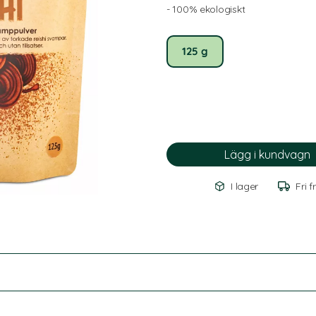
- 100% ekologiskt
125 g
I lager
Fri f