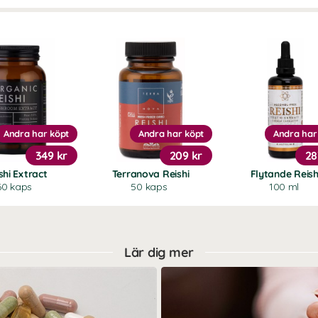
Andra har köpt
Andra har köpt
Andra har
349 kr
209 kr
28
shi Extract
Terranova Reishi
Flytande Reish
60 kaps
50 kaps
100 ml
Lär dig mer