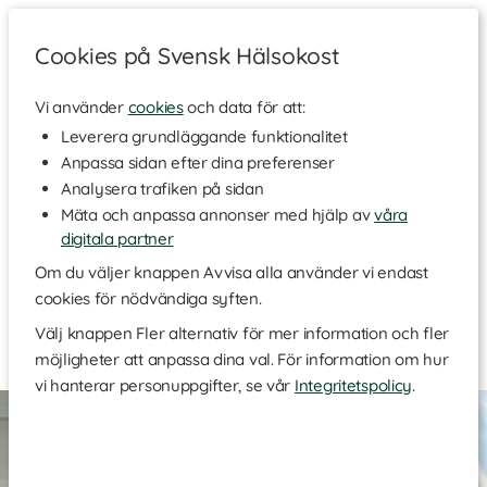
Cookies på Svensk Hälsokost
Vi använder
cookies
och data för att:
Aktuella artiklar
|
Hälsa
|
Kost & kosttillskott
|
Träning
|
Leverera grundläggande funktionalitet
Recept
|
Skönhet
|
Naturliga oljor
|
Miljövänligt
|
Anpassa sidan efter dina preferenser
Inspiratörer
Analysera trafiken på sidan
Mäta och anpassa annonser med hjälp av
våra
Gör din egen parfym
digitala partner
Om du väljer knappen Avvisa alla använder vi endast
Visste du att du kan göra hemmagjord parfym med
cookies för nödvändiga syften.
eteriska oljor? Det är faktiskt enklare än man kan
Välj knappen Fler alternativ för mer information och fler
tro, och dessutom riktigt roligt!
möjligheter att anpassa dina val. För information om hur
vi hanterar personuppgifter, se vår
Integritetspolicy
.