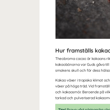
Hur framställs kaka
Theobroma cacao är kakaons rik
kakaobönorna var Guds gåva till 
smakens skull och för dess hälso
Kakao växer i tropiska klimat och 
växer på höga träd. Vid framstä
och kakaosmör. Beroende på vilke
torkad och pulveriserad kakaom
Tips!
Prova vårt näringsrika
cha