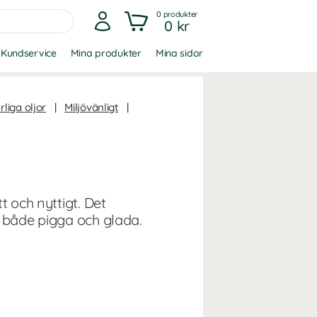
0
produkter
0 kr
Kundservice
Mina produkter
Mina sidor
rliga oljor
|
Miljövänligt
|
t och nyttigt. Det
s både pigga och glada.