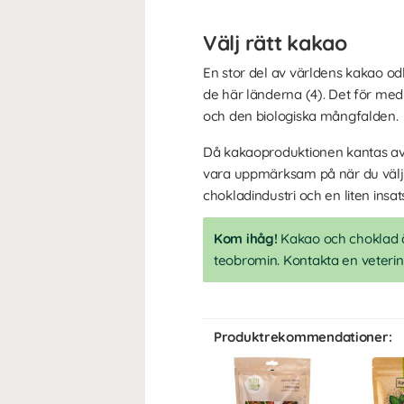
Välj rätt kakao
En stor del av världens kakao od
de här länderna (4). Det för med
och den biologiska mångfalden.
Då kakaoproduktionen kantas av d
vara uppmärksam på när du väljer
chokladindustri och en liten insa
Kom ihåg!
Kakao och choklad ä
teobromin. Kontakta en veterinär
Produktrekommendationer: