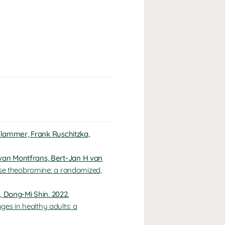
 Flammer, Frank Ruschitzka,
 van Montfrans, Bert-Jan H van
ose theobromine: a
randomized,
 Dong-Mi Shin. 2022.
es in healthy adults: a