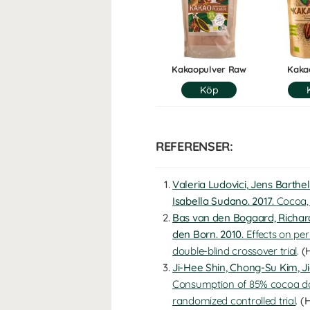
Kakaopulver Raw
Kaka
REFERENSER:
Valeria Ludovici, Jens Barthe
Isabella Sudano. 2017.
Cocoa,
Bas van den Bogaard, Richard
den Born. 2010.
Effects on pe
double-blind crossover trial
.
(H
Ji-Hee Shin, Chong-Su Kim, 
Consumption of 85% cocoa dar
randomized controlled trial
.
(H