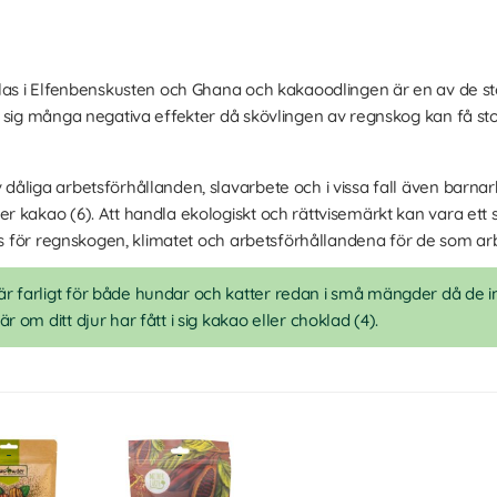
las i Elfenbenskusten och Ghana och kakaoodlingen är en av de stör
 sig många negativa effekter då skövlingen av regnskog kan få st
åliga arbetsförhållanden, slavarbete och i vissa fall även barnarb
 kakao (6). Att handla ekologiskt och rättvisemärkt kan vara ett 
ts för regnskogen, klimatet och arbetsförhållandena för de som arb
r farligt för både hundar och katter redan i små mängder då de i
 om ditt djur har fått i sig kakao eller choklad (4).