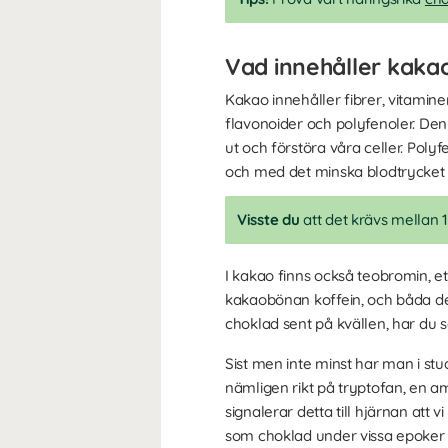
Vad innehåller kaka
Kakao innehåller fibrer, vitamin
flavonoider och polyfenoler. Den 
ut och förstöra våra celler. Poly
och med det minska blodtrycket (
Visste du
att det krävs mellan 1
I kakao finns också teobromin, et
kakaobönan koffein, och båda des
choklad sent på kvällen, har du sä
Sist men inte minst har man i stu
nämligen rikt på tryptofan, en a
signalerar detta till hjärnan att 
som choklad under vissa epoker