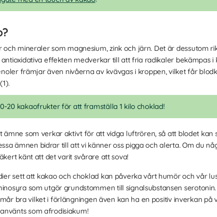
o?
er och mineraler som magnesium, zink och järn. Det är dessutom ri
antioxidativa effekten medverkar till att fria radikaler bekämpas i
fenoler främjar även nivåerna av kvävgas i kroppen, vilket får blod
1).
0-20 kakaofrukter för att framställa 1 kilo choklad!
t ämne som verkar aktivt för att vidga luftrören, så att blodet kan s
sa ämnen bidrar till att vi känner oss pigga och alerta. Om du n
kert känt att det varit svårare att sova!
dier sett att kakao och choklad kan påverka vårt humör och vår lust 
minosyra som utgör grundstommen till signalsubstansen serotonin. N
vi mår bra vilket i förlängningen även kan ha en positiv inverkan på vå
 använts som afrodisiakum!