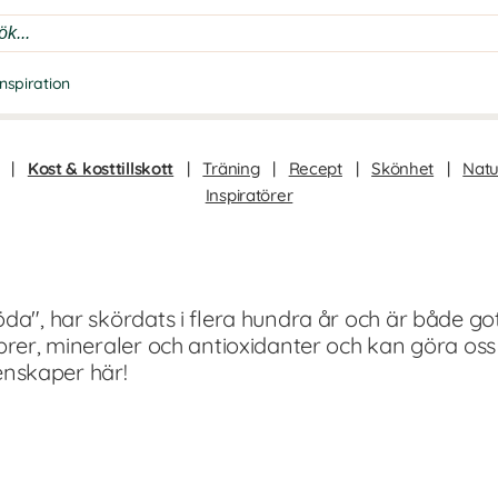
Inspiration
|
Kost & kosttillskott
|
Träning
|
Recept
|
Skönhet
|
Natu
Inspiratörer
da", har skördats i flera hundra år och är både got
ibrer, mineraler och antioxidanter och kan göra os
nskaper här!