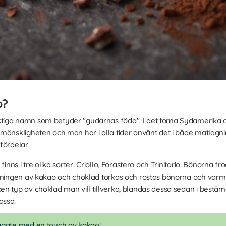
o?
tiga namn som betyder "gudarnas föda". I det forna Sydamerika 
mänskligheten och man har i alla tider använt det i både matlagni
fördelar.
finns i tre olika sorter: Criollo, Forastero och Trinitario. Bönorna f
llningen av kakao och choklad torkas och rostas bönorna och var
n typ av choklad man vill tillverka, blandas dessa sedan i bestä
assa.
gate med en touch av kakao
!