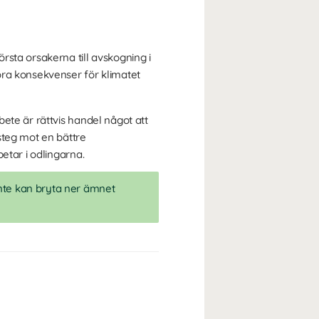
sta orsakerna till avskogning i
ora konsekvenser för klimatet
ete är rättvis handel något att
steg mot en bättre
etar i odlingarna.
nte kan bryta ner ämnet