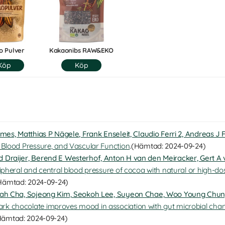
o Pulver
Kakaonibs RAW&EKO
lmes, Matthias P Nägele, Frank Enseleit, Claudio Ferri 2, Andreas J
 Blood Pressure, and Vascular Function
.(Hämtad: 2024-09-24)
 Draijer, Berend E Westerhof, Anton H van den Meiracker, Gert A
ripheral and central blood pressure of cocoa with natural or high-d
ämtad: 2024-09-24)
Jiah Cha, Sojeong Kim, Seokoh Lee, Suyeon Chae, Woo Young Chun,
k chocolate improves mood in association with gut microbial chang
ämtad: 2024-09-24)