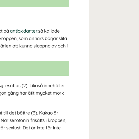
kt på
antioxidanter,
så kallade
 kroppen, som annars börjar slita
kärlen att kunna slappna av och i
yresättas (2). Likaså innehåller
ågon gång har ätit mycket mörk
till det bättre (3). Kakao är
är serotonin frisätts i kroppen,
r sexlust. Det är inte för inte