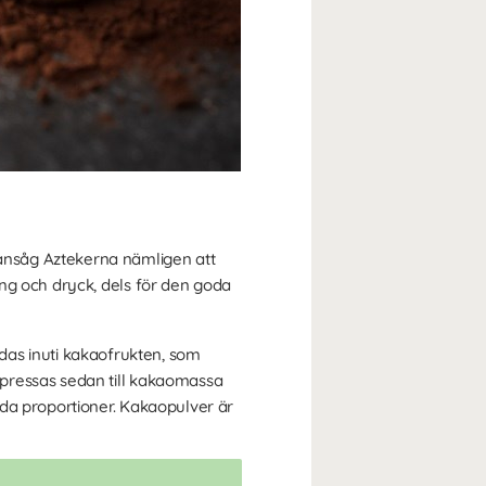
ansåg Aztekerna nämligen att
ng och dryck, dels för den goda
rodas inuti kakaofrukten, som
mpressas sedan till kakaomassa
mda proportioner. Kakaopulver är