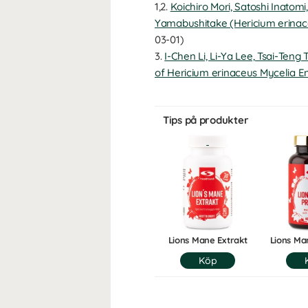
1,2.
Koichiro Mori, Satoshi Inatom
Yamabushitake (Hericium erinaceu
03-01)
3.
I-Chen Li, Li-Ya Lee, Tsai-Ten
of Hericium erinaceus Mycelia En
Tips på produkter
Lions Mane Extrakt
Lions M