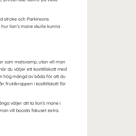
id stroke och Parkinsons
å hur lion’s mane skulle kunna
mmer som matsvamp, utan vill man
är du väljer ett kosttillskott med
en hög mängd av båda för att du
 fruktkroppen i kosttillskott för
ga väljer att ta lion’s mane i
man vill boosta fokuset extra.