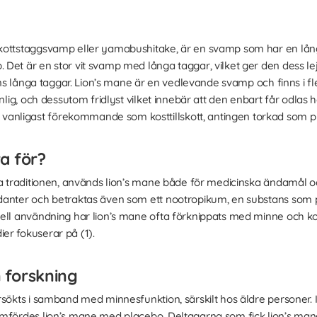
kottstaggsvamp eller yamabushitake, är en svamp som har en lång
 Det är en stor vit svamp med långa taggar, vilket ger den dess 
tens långa taggar. Lion’s mane är en vedlevande svamp och finns i fl
nlig, och dessutom fridlyst vilket innebär att den enbart får odlas h
ligast förekommande som kosttillskott, antingen torkad som pulve
a för?
ska traditionen, används lion’s mane både för medicinska ändam
danter och betraktas även som ett nootropikum, en substans som
ell användning har lion’s mane ofta förknippats med minne och ko
er fokuserar på (1).
 forskning
rsökts i samband med minnesfunktion, särskilt hos äldre personer. 
ämfördes lion’s mane med placebo. Deltagarna som fick lion’s mane