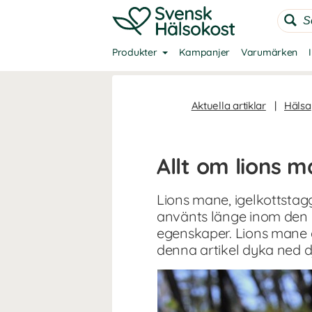
Produkter
Kampanjer
Varumärken
Aktuella artiklar
|
Hälsa
Allt om lions 
Lions mane, igelkottst
använts länge inom den k
egenskaper. Lions mane ä
denna artikel dyka ned d