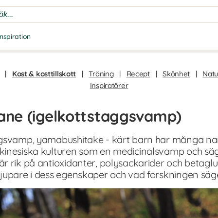
Inspiration
|
Kost & kosttillskott
|
Träning
|
Recept
|
Skönhet
|
Natu
Inspiratörer
mane (igelkottstaggsvamp)
aggsvamp, yamabushitake - kärt barn har många 
inesiska kulturen som en medicinalsvamp och sägs
r rik på antioxidanter, polysackarider och betagl
jupare i dess egenskaper och vad forskningen säge