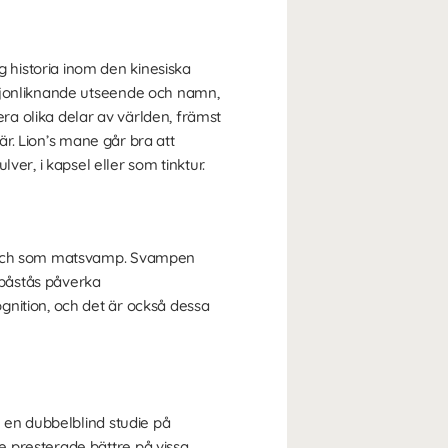
 historia inom den kinesiska
lejonliknande utseende och namn,
era olika delar av världen, främst
är. Lion’s mane går bra att
r, i kapsel eller som tinktur.
ål och som matsvamp. Svampen
 påstås påverka
gnition, och det är också dessa
I en dubbelblind studie på
 presterade bättre på vissa