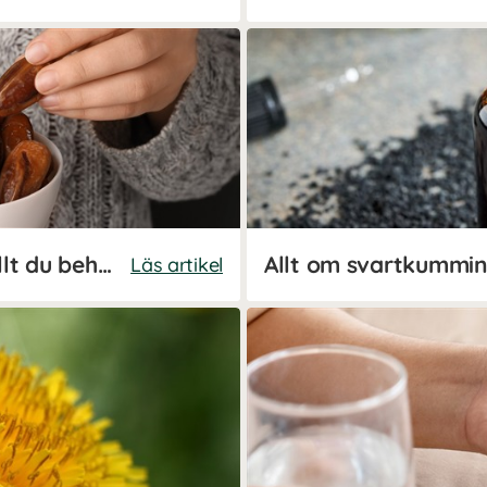
Är dadlar nyttiga? Här är allt du behöver veta!
Allt om svartkummin
Läs artikel