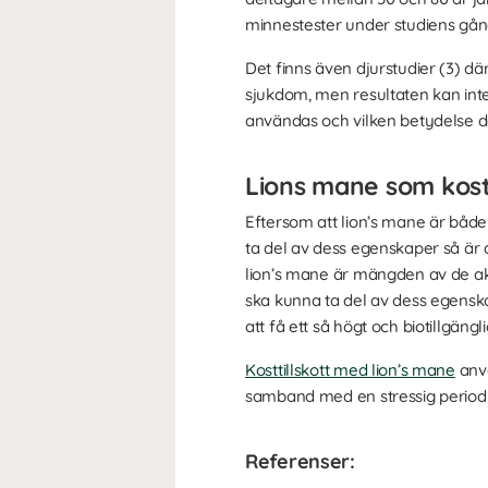
minnestester under studiens gång,
Det finns även djurstudier (3) d
sjukdom, men resultaten kan inte 
användas och vilken betydelse de
Lions mane som kostt
Eftersom att lion’s mane är både
ta del av dess egenskaper så är de
lion’s mane är mängden av de ak
ska kunna ta del av dess egenskap
att få ett så högt och biotillgängl
Kosttillskott med lion’s mane
anvä
samband med en stressig period på
Referenser: