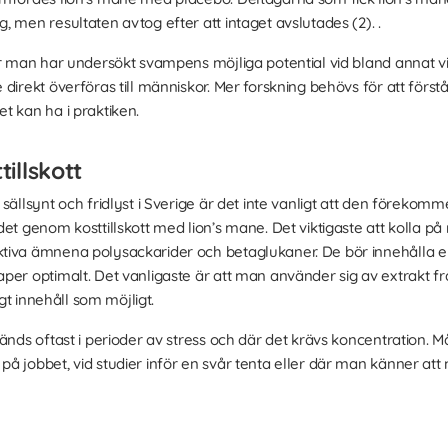
 men resultaten avtog efter att intaget avslutades (2). .
är man har undersökt svampens möjliga potential vid bland annat v
direkt överföras till människor. Mer forskning behövs för att först
t kan ha i praktiken.
illskott
 sällsynt och fridlyst i Sverige är det inte vanligt att den föreko
t genom kosttillskott med lion’s mane. Det viktigaste att kolla på n
tiva ämnena polysackarider och betaglukaner. De bör innehålla 
er optimalt. Det vanligaste är att man använder sig av extrakt från
igt innehåll som möjligt.
nds oftast i perioder av stress och där det krävs koncentration. Mån
 jobbet, vid studier inför en svår tenta eller där man känner att 