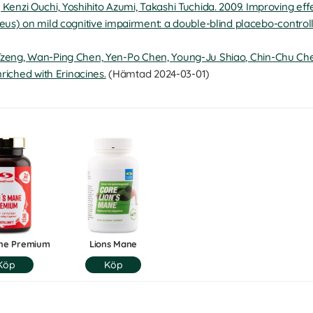
i, Kenzi Ouchi, Yoshihito Azumi, Takashi Tuchida. 2009. Improving e
s) on mild cognitive impairment: a double-blind placebo-controlled
g Tzeng, Wan-Ping Chen, Yen-Po Chen, Young-Ju Shiao, Chin-Chu Che
riched with Erinacines.
(Hämtad 2024-03-01)
ane Premium
Lions Mane