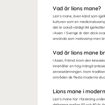
Vad är lions mane?
Lion’s mane, även känd som igel
kulturen som en medicinalsvamp.
det är också väldigt likt igelkot
i Asien. I Sverige är den dock ova
använda som matsvamp men är van
Vad är lions mane br
I Asien, främst inom den kinesi
innehåller en hög mängd antioxi
sinnesstämningen. Inom tradition
områden de flesta moderna studi
Lions mane i modern
Lion’s mane har i forskning unde
deltagare mellan 50 och 80 år j