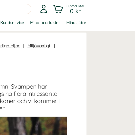
0
produkter
0 kr
Kundservice
Mina produkter
Mina sidor
rliga oljor
|
Miljövänligt
|
namn. Svampen har
 ha flera intressanta
ukaner och vi kommer i
r.