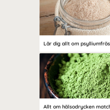
Lär dig allt om psylliumfrö
Allt om hälsodrycken matc