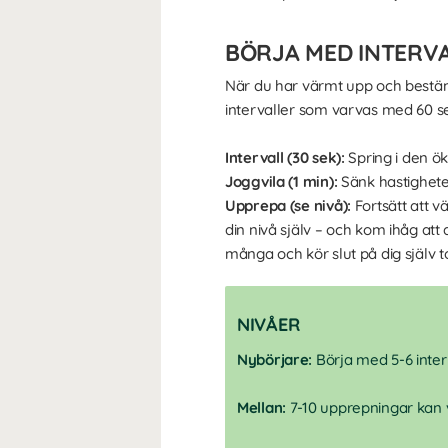
BÖRJA MED INTERV
När du har värmt upp och bestämt
intervaller som varvas med 60 se
Intervall (30 sek):
Spring i den ök
Joggvila (1 min):
Sänk hastigheten 
Upprepa (se nivå):
Fortsätt att v
din nivå själv – och kom ihåg att 
många och kör slut på dig själv t
NIVÅER
Nybörjare:
Börja med 5-6 interv
Mellan:
7-10 upprepningar kan v