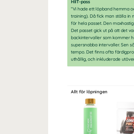
HIIT-pass
“Vi hade ett löpband hemma och 
training). Då fick man ställa in
för hela passet. Den maxhastigh
Det passet gick ut på att det 
backintervaller som kommer hela
supersnabba intervaller. Sen så
tempo. Det finns ofta färdigp
uthållig, och inkluderade utö
Allt för löpningen