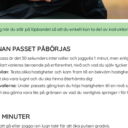
g när du står på löpbandet så att du enkelt kan ta del av instruktion
NAN PASSET PÅBÖRJAS
pass är det 30 sekunders intervaller och joggvila 1 minut, men enli
klart varieras beroende på erfarenhet, nivå och vad du själv tycke
ilan:
Testa olika hastigheter och kom fram till en bekväm hastigh
t ska vara lugnt och du ska hinna återhämta dig!
vallerna:
Under passets gång kan du höja hastigheten till en ni
 ska gärna vara lite på gränsen av vad du vanligtvis springer i för 
0 MINUTER
t gå eller jogga i en lugn takt för att öka pulsen gradvis.