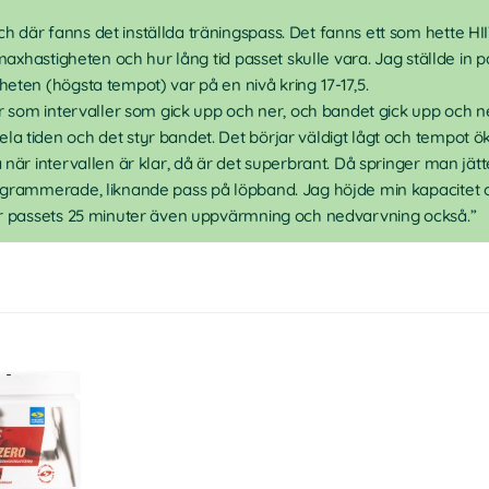
där fanns det inställda träningspass. Det fanns ett som hette HIIT
 maxhastigheten och hur lång tid passet skulle vara. Jag ställde in på
eten (högsta tempot) var på en nivå kring 17-17,5.
var som intervaller som gick upp och ner, och bandet gick upp och 
 tiden och det styr bandet. Det börjar väldigt lågt och tempot ök
 när intervallen är klar, då är det superbrant. Då springer man jät
rogrammerade, liknande pass på löpband. Jag höjde min kapacitet
ver passets 25 minuter även uppvärmning och nedvarvning också.”