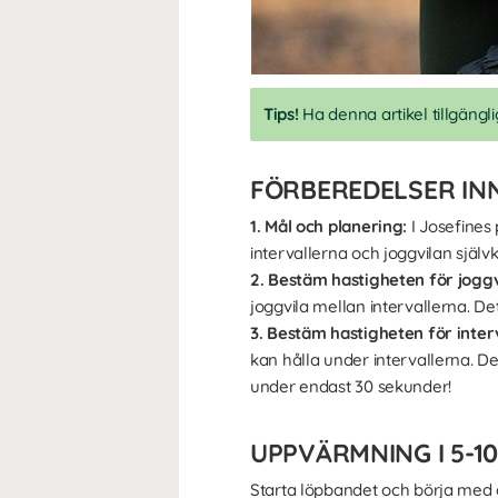
Tips!
Ha denna artikel tillgängli
FÖRBEREDELSER IN
1. Mål och planering:
I Josefines 
intervallerna och joggvilan själv
2. Bestäm hastigheten för joggv
joggvila mellan intervallerna. De
3.
Bestäm hastigheten för inter
kan hålla under intervallerna. Det
under endast 30 sekunder!
UPPVÄRMNING I 5-1
Starta löpbandet och börja med at