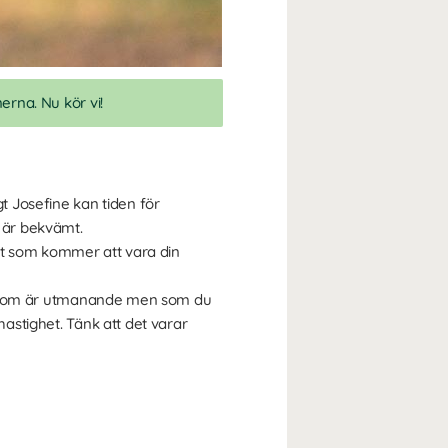
erna. Nu kör vi!
gt Josefine kan tiden för
r är bekvämt.
et som kommer att vara din
vå som är utmanande men som du
hastighet. Tänk att det varar