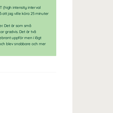
 (high intensity interval
 att jag ville köra 25 minuter
ner. Det är som små
ar gradvis. Det är två
tebrant uppför men i lågt
 och blev snabbare och mer