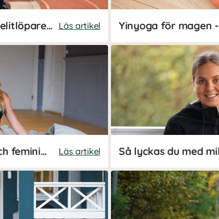
Löpschema för nybörjare - elitlöparen Josefine Johnssons bästa tips
Läs artikel
Josefine Dyall - maskulin och feminin energi
Läs artikel