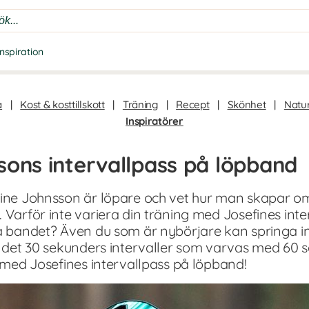
Inspiration
a
|
Kost & kosttillskott
|
Träning
|
Recept
|
Skönhet
|
Natur
Inspiratörer
sons intervallpass på löpband
efine Johnsson är löpare och vet hur man skapar o
 Varför inte variera din träning med Josefines inter
på bandet? Även du som är nybörjare kan springa int
r det 30 sekunders intervaller som varvas med 60 s
g med Josefines intervallpass på löpband!