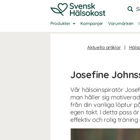
Produkter
Kampanjer
Varumärken
Aktuella artiklar
|
Häls
Josefine Johns
Vår hälsoinspiratör Jos
man håller sig motiverad.
från din vanliga löptur 
egen takt. I detta pass ä
effektiv och rolig tränin