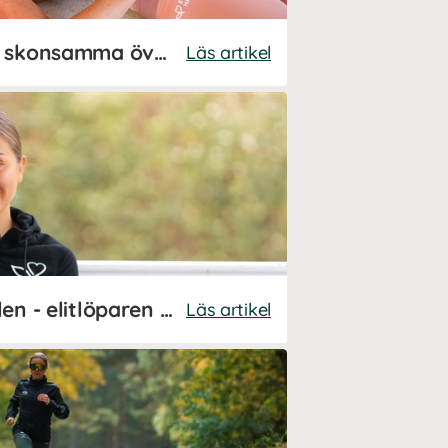
Yinyoga för magen - skonsamma övningar med Josefine Dyall!
Läs artikel
Så lyckas du med milen - elitlöparen Josefine Johnssons 5 bästa tips
Läs artikel