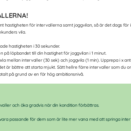
ALLERNA!
 hastigheten för intervallerna samt joggvilan, så är det dags för 
kunders vila.
ade hastigheten i 30 sekunder.
på löpbandet till din hastighet för joggvilan i 1 minut.
äxla mellan intervaller (30 sek) och joggvila (1 min). Upprepa i x ant
det är bättre att starta mjukt. Sätt hellre färre intervaller som du o
otalt på grund av en för hög ambitionsnivå.
aller och öka gradvis när din kondition förbättras.
ara passande för dem som är lite mer vana med att springa interv