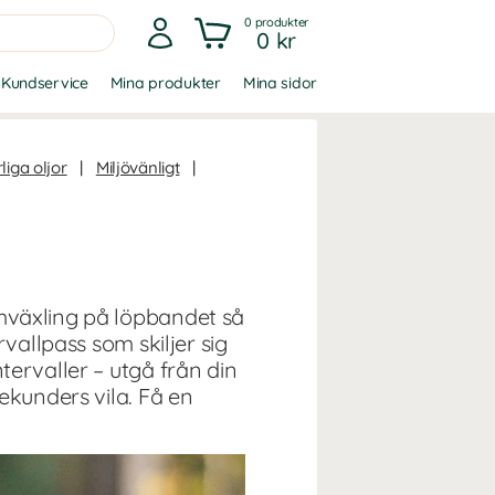
0
produkter
0 kr
Kundservice
Mina produkter
Mina sidor
liga oljor
|
Miljövänligt
|
mväxling på löpbandet så
vallpass som skiljer sig
ervaller – utgå från din
ekunders vila. Få en