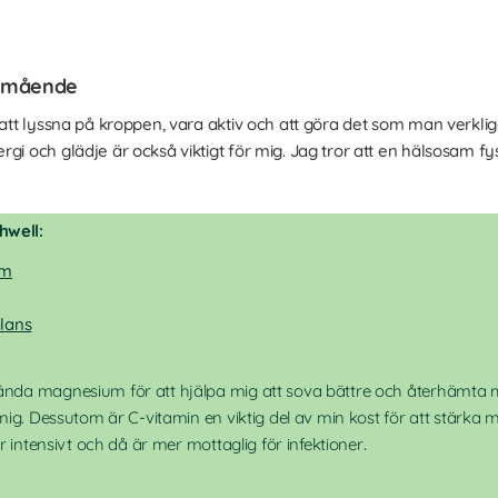
välmående
r att lyssna på kroppen, vara aktiv och att göra det som man verk
i och glädje är också viktigt för mig. Jag tror att en hälsosam fysi
hwell:
um
lans
vända magnesium för att hjälpa mig att sova bättre och återhämta 
ör mig. Dessutom är C-vitamin en viktig del av min kost för att stärk
nar intensivt och då är mer mottaglig för infektioner
.