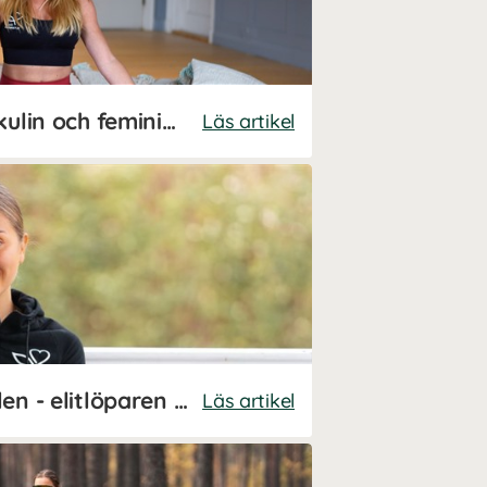
Josefine Dyall - maskulin och feminin energi
Läs artikel
Så lyckas du med milen - elitlöparen Josefine Johnssons 5 bästa tips
Läs artikel