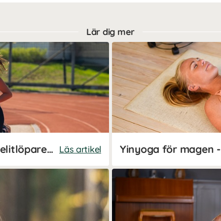
Lär dig mer
Löpschema för nybörjare - elitlöparen Josefine Johnssons bästa tips
Läs artikel