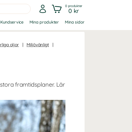
0
produkter
0 kr
Kundservice
Mina produkter
Mina sidor
liga oljor
|
Miljövänligt
|
stora framtidsplaner. Lär