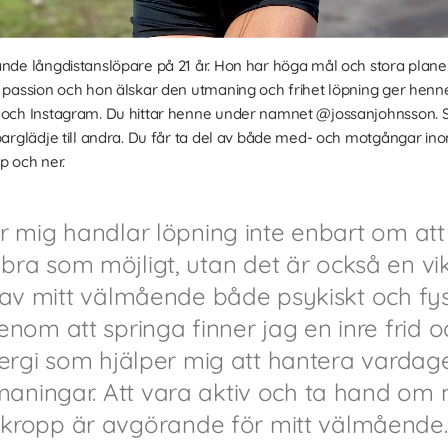
nde långdistanslöpare på 21 år. Hon har höga mål och stora planer f
a passion och hon älskar den utmaning och frihet löpning ger henne.
k och Instagram. Du hittar henne under namnet @jossanjohnsson. 
öparglädje till andra. Du får ta del av både med- och motgångar in
p och ner.
r mig handlar löpning inte enbart om att 
 bra som möjligt, utan det är också en vik
 av mitt välmående både psykiskt och fysi
enom att springa finner jag en inre frid o
ergi som hjälper mig att hantera vardag
maningar. Att vara aktiv och ta hand om 
kropp är avgörande för mitt välmående.