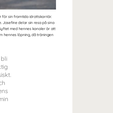
ör sin framtida idrottskarriär.
 Josefine delar sin resa på sina
Syftet med hennes kanaler är att
om hennes löpning, då träningen
bli
tig
skt.
ch
ens
min