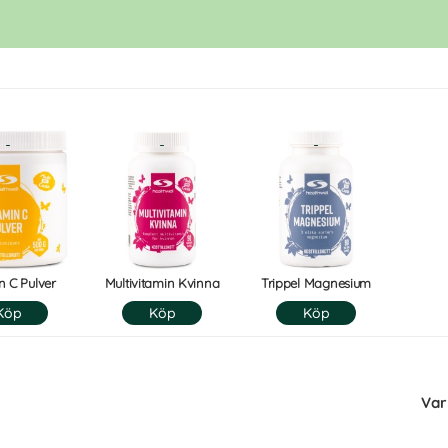
n C Pulver
Multivitamin Kvinna
Trippel Magnesium
Var 