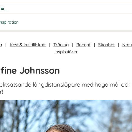
Inspiration
a
|
Kost & kosttillskott
|
Träning
|
Recept
|
Skönhet
|
Natur
Inspiratörer
fine Johnsson
elitsatsande långdistanslöpare med höga mål och 
r!