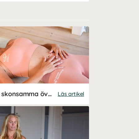
Yinyoga för magen - skonsamma övningar med Josefine Dyall!
Läs artikel