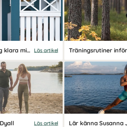
Kosttillskott som hjälper dig klara milen - Josefine Johnssons favoriter
Läs artikel
Dyall
Lär känna Susanna
Läs artikel