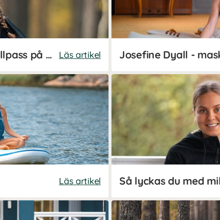
Josefine Johnssons intervallpass på löpband
Läs artikel
Läs artikel