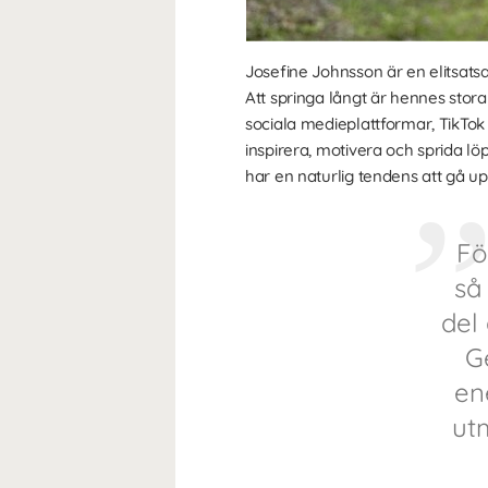
Josefine Johnsson är en elitsatsa
Att springa långt är hennes stor
sociala medieplattformar, TikTo
inspirera, motivera och sprida l
har en naturlig tendens att gå up
Fö
så
del
G
en
ut