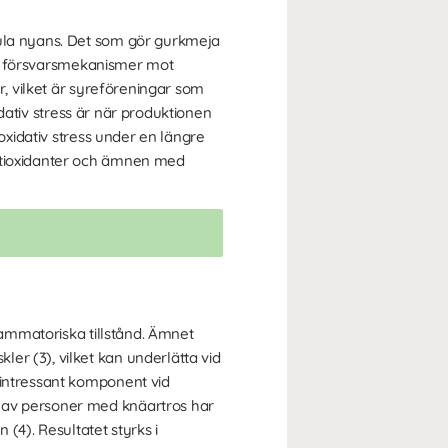
gula nyans. Det som gör gurkmeja
 som försvarsmekanismer mot
r, vilket är syreföreningar som
xidativ stress är när produktionen
 oxidativ stress under en längre
antioxidanter och ämnen med
flammatoriska tillstånd. Ämnet
er (3), vilket kan underlätta vid
 intressant komponent vid
e av personer med knäartros har
(4). Resultatet styrks i