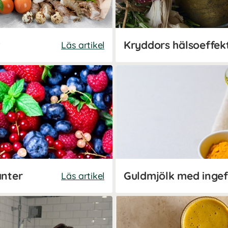
?
Kryddors hälsoeffek
Läs artikel
anter
Guldmjölk med inge
Läs artikel