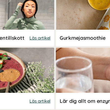
entillskott
Gurkmejasmoothie
Läs artikel
Lär dig allt om enzy
Läs artikel