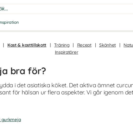
Inspiration
|
Kost & kosttillskott
|
Träning
|
Recept
|
Skönhet
|
Natu
Inspiratörer
a bra för?
ydda i det asiatiska köket. Det aktiva ämnet curcu
sant för hälsan ur flera aspekter. Vi går igenom d
i gurkmeja