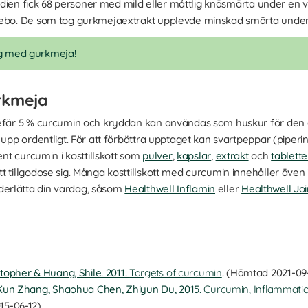
 studien fick 68 personer med mild eller måttlig knäsmärta under e
cebo. De som tog gurkmejaextrakt upplevde minskad smärta under
g med gurkmeja
!
urkmeja
ngefär 5 % curcumin och kryddan kan användas som huskur för den
upp ordentligt. För att förbättra upptaget kan svartpeppar (piperin) t
ent curcumin i kosttillskott som
pulver
,
kapslar
,
extrakt
och
tablette
t tillgodose sig. Många kosttillskott med curcumin innehåller äve
erlätta din vardag, såsom
Healthwell Inflamin
eller
Healthwell Jo
topher & Huang, Shile. 2011.
Targets of curcumin
. (Hämtad 2021-09
 Kun Zhang, Shaohua Chen, Zhiyun Du, 2015.
Curcumin, Inflammatio
5-06-12).