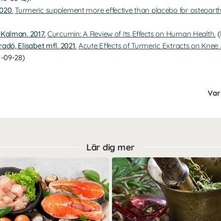
020.
Turmeric supplement more effective than placebo for osteoarthr
 Kalman. 2017.
Curcumin: A Review of Its Effects on Human Health.
(
adó, Elisabet mfl. 2021.
Acute Effects of Turmeric Extracts on Knee Jo
-09-28)
Var 
Lär dig mer