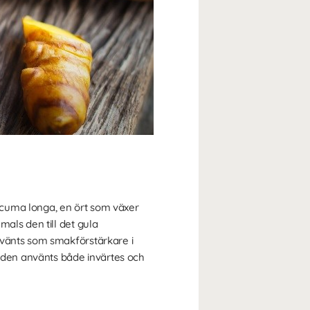
rcuma longa, en ört som växer
als den till det gula
nvänts som smakförstärkare i
r den använts både invärtes och