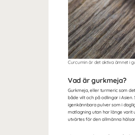
Curcumin är det aktiva ämnet i gu
Vad är gurkmeja?
Gurkmeja, eller turmeric som de
både vilt och på odlingar i Asie
igenkännbara pulver som i daglig
matlagning utan har länge varit 
utvärtes för den allmänna häls