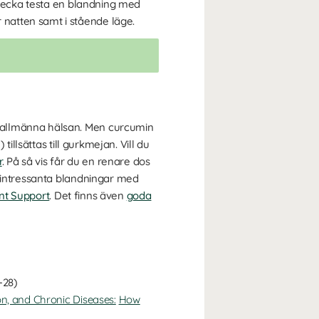
n vecka testa en blandning med
 natten samt i stående läge.
 allmänna hälsan. Men curcumin
illsättas till gurkmejan. Vill du
r
. På så vis får du en renare dos
n intressanta blandningar med
int Support
. Det finns även
goda
-28)
n, and Chronic Diseases:
How