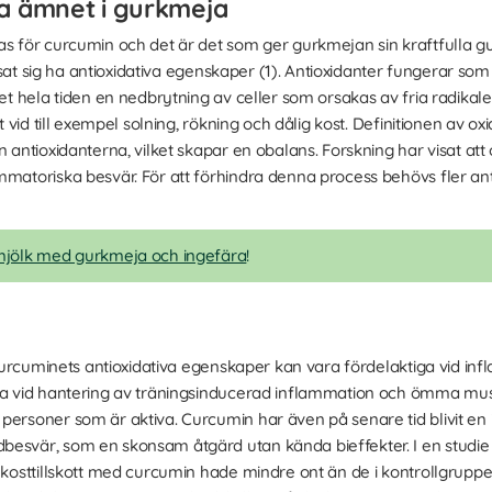
va ämnet i gurkmeja
as för curcumin och det är det som ger gurkmejan sin kraftfulla 
r visat sig ha antioxidativa egenskaper (1). Antioxidanter fungerar
det hela tiden en nedbrytning av celler som orsakas av fria radikale
kt vid till exempel solning, rökning och dålig kost. Definitionen av o
n antioxidanterna, vilket skapar en obalans. Forskning har visat att
ammatoriska besvär. För att förhindra denna process behövs fler 
jölk med gurkmeja och ingefära
!
t curcuminets antioxidativa egenskaper kan vara fördelaktiga vid in
pa vid hantering av träningsinducerad inflammation och ömma muskl
personer som är aktiva. Curcumin har även på senare tid blivit en
besvär, som en skonsam åtgärd utan kända bieffekter. I en studi
 kosttillskott med curcumin hade mindre ont än de i kontrollgruppen 