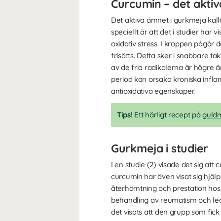
Curcumin – det akti
Det aktiva ämnet i gurkmeja kall
speciellt är att det i studier ha
oxidativ stress. I kroppen pågår 
frisätts. Detta sker i snabbare ta
av de fria radikalerna är högre ä
period kan orsaka kroniska infl
antioxidativa egenskaper.
Tips!
Ett härligt recept på
guldm
Gurkmeja i studier
I en studie (2) visade det sig at
curcumin har även visat sig hjäl
återhämtning och prestation hos 
behandling av reumatism och led
det visats att den grupp som fick