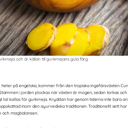
rkmeja och är källan till gurkmejans gula färg.
t heter på engelska, kommer från den tropiska ingefärsväxten Cu
n. Stammen i jorden plockas när växten är mogen, sedan torkas och m
t tal kallas för gurkmeja. Kryddan har genom tiderna inte bara a
uppskattad inom den ayurvediska traditionen. Traditionellt sett ha
an och magbalansen.