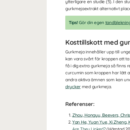
ytterligare en studie (5). I den
gurkmejaextrakt alternativt pla
Tips!
Gör din egen
tandbleknin
Kosttillskott med g
Gurkmeja innehåller upp till u
kan vara svårt för kroppen att ta 
få i dig extra gurkmeja så finns r
curcumin som kroppen har lätt at
andra aktiva ämnen som kan und
drycker
med gurkmeja.
Referenser:
Zhou, Hongyu, Beevers, Chris
Yan He, Yuan Yue, Xi Zheng,
Are They Linked?
(Hämtad 201