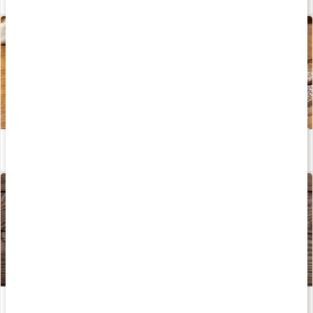
15-minuters semlor – recept av Kalorismart
Läs artikel
Havreprotein
Läs artikel