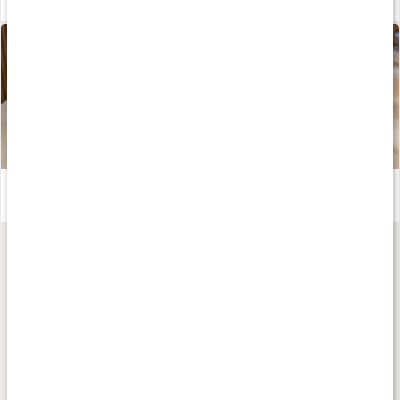
Lemoncurd cheesecake – recept av Susanna Jungblom
Läs artikel