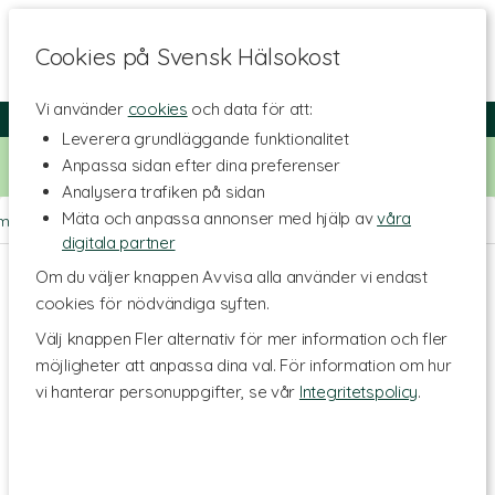
Cookies på Svensk Hälsokost
Vi använder
cookies
och data för att:
Fri frakt
Snabb leverans
Kundklubb
Leverera grundläggande funktionalitet
Bara idag! Handla för 500 kr i butiken och få 20% på alla
Anpassa sidan efter dina preferenser
Healthwell-vitaminer. Kod:
VITAMINER20
Analysera trafiken på sidan
Mäta och anpassa annonser med hjälp av
våra
m
>
Livsmedel
>
Proteinpulver
>
Vegetabiliska proteinpulver
digitala partner
Om du väljer knappen Avvisa alla använder vi endast
cookies för nödvändiga syften.
Välj knappen Fler alternativ för mer information och fler
möjligheter att anpassa dina val. För information om hur
vi hanterar personuppgifter, se vår
Integritetspolicy
.