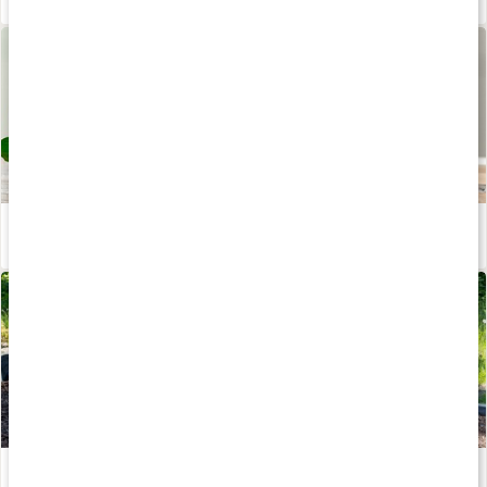
Iskaffe med protein
Läs artikel
Träningstips till utomhusgymmet
Läs artikel