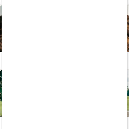
Kosttillskott för löpning - stötta din prestation och återhämtning!
Läs artikel
Uppvärmning, nedvarvning och stretch
Läs artikel