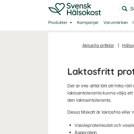
Produkter
Kampanjer
Varumärken
Aktuella artiklar
|
Hälsa
Laktosfritt pro
Det är inte alltid lätt att hitta rä
laktosintoleranta kunna välja et
den laktosintoleranta.
Dessa tillskott är laktosfria eller
Vassleproteinisolat och vass
Äggprotein