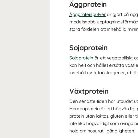
Äggprotein
Äggproteinpulver
är gjort på ägg
medelsnabb upptagningsförmåga 
stora fördelen att innehålla min
Sojaprotein
Sojaprotein
är ett vegetabiliskt 
kan helt och hållet ersätta vass
innehåll av fytoöstrogener, ett 
Växtprotein
Den senaste tiden har utbudet ut
Hampaprotein är ett högvärdigt p
protein utan laktos, gluten eller 
inte lika högvärdigt som övriga 
höja aminosyratillgängligheten.