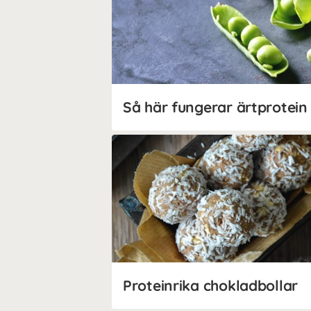
Så här fungerar ärtprotein
Proteinrika chokladbollar