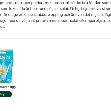
re proteinhalt per portion, men passar alltså lika bra för den som 
om laktosfria är baserade på just isolat. Ett hydolyserat vasslepr
ar för att ge ett ännu snabbare upptag och är även det mycket lågl
oga med att välja ett protein med enbart isolat eller hydrolysat, 
os.
pulver ägg