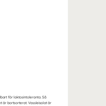
art för laktosintoleranta. Så
 är bortsorterat. Vassleisolat är