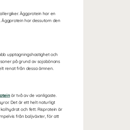
llergiker. Äggprotein har en
. Äggprotein har dessutom den
snabb upptagningshastighet och
personer på grund av sojabönans
elt renat från dessa ämnen.
rotein
är två av de vanligaste.
r. Det är ett helt naturligt
 kolhydrat och fett. Risprotein är
elvis från baljväxter, för att