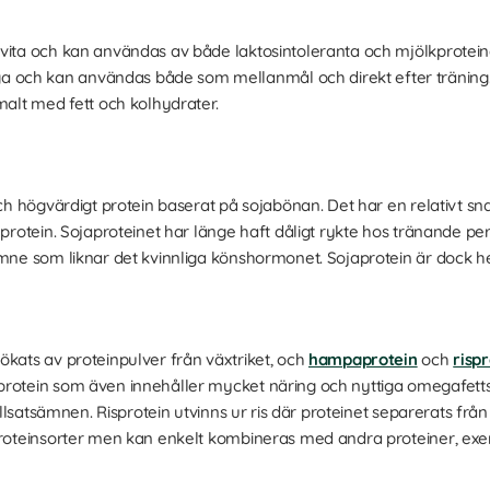
vita och kan användas av både laktosintoleranta och mjölkproteina
och kan användas både som mellanmål och direkt efter träning
imalt med fett och kolhydrater.
och högvärdigt protein baserat på sojabönan. Det har en relativt 
leprotein. Sojaproteinet har länge haft dåligt rykte hos tränande 
ämne som liknar det kvinnliga könshormonet. Sojaprotein är dock h
ökats av proteinpulver från växtriket, och
hampaprotein
och
risp
rotein som även innehåller mycket näring och nyttiga omegafettsyro
tillsatsämnen. Risprotein utvinns ur ris där proteinet separerats från
proteinsorter men kan enkelt kombineras med andra proteiner, exemp