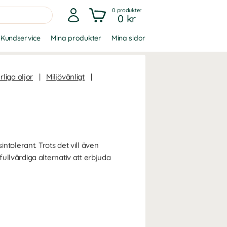
0
produkter
0 kr
Kundservice
Mina produkter
Mina sidor
rliga oljor
|
Miljövänligt
|
sintolerant. Trots det vill även
llvärdiga alternativ att erbjuda