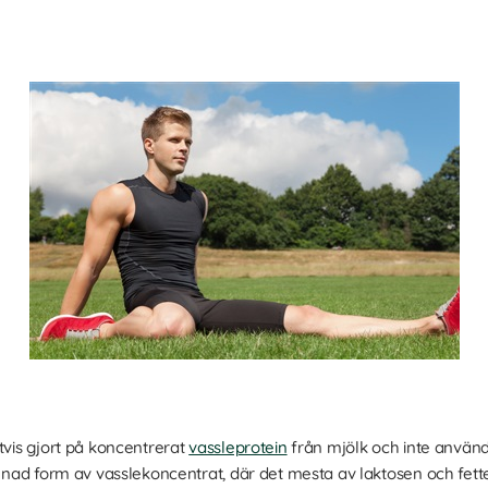
tvis gjort på koncentrerat
vassleprotein
från mjölk och inte användb
renad form av vasslekoncentrat, där det mesta av laktosen och fettet