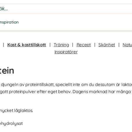
Inspiration
|
Kost & kosttillskott
|
Träning
|
Recept
|
Skönhet
|
Natu
Inspiratörer
tein
tt i djungeln av proteintillskott, speciellt inte om du dessutom är lakto
t gott proteinpulver efter eget behov. Dagens marknad har många fu
 mycket låglaktos.
lehydrolysat