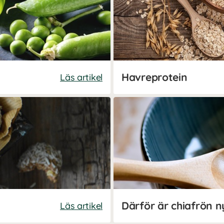
Havreprotein
Läs artikel
Därför är chiafrön n
Läs artikel