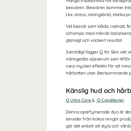
Många traditionella hårvårdsprod
besvären. Besvären kommer inte 
t.ex. stress, näringsbrist, starka
Vid besvär som klåda, rodnad, fet
schampo med mikrob-balanserande
glansigt och vackert resultat.
Samtidigt lägger Q for Skin vikt
näringstäta oljeserum som tillför
vara mycket effektiv för att min
hårbotten utan återkommande 
Känslig hud och hår
Q Ultra Care
&
Q Conditioner
Denna oparfymerade duo är den 
tensider från kokos rengör produkt
gör det enkelt att styla och vård