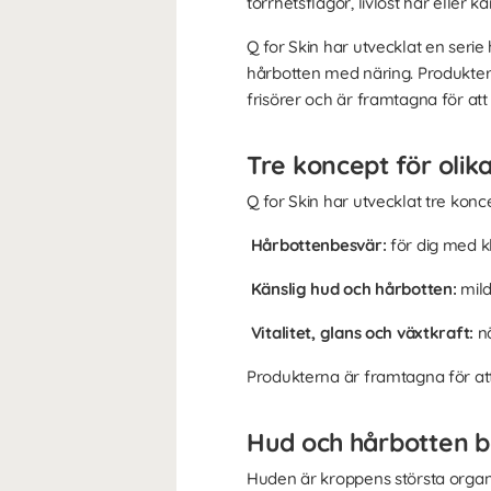
torrhetsflagor, livlöst hår eller
Q for Skin har utvecklat en seri
hårbotten med näring. Produkter
frisörer och är framtagna för att
Tre koncept för olik
Q for Skin har utvecklat tre kon
Hårbottenbesvär:
för dig med kl
Känslig hud och hårbotten:
mil
Vitalitet, glans och växtkraft:
n
Produkterna är framtagna för att
Hud och hårbotten b
Huden är kroppens största organ 