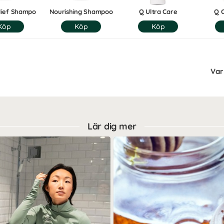
lief Shampo
Nourishing Shampoo
Q Ultra Care
Q C
Var 
Lär dig mer