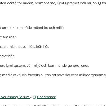
utan också för huden, hormonerna, lymfsystemet och miljön. Q fo
med omtanke om både människa och miljö
-tensider.
ster, mjukhet och lättskött hår.
dlat hår.
oner, lymfsystem, vår miljö och kommande generationer.
sig med direkt i din favoritsjö utan att påverka dess mikroorganisme
e Nourishing Serum
&
Q Conditioner