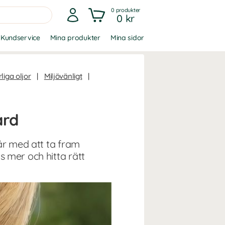
0
produkter
0 kr
Kundservice
Mina produkter
Mina sidor
liga oljor
|
Miljövänligt
|
ård
år med att ta fram
 mer och hitta rätt