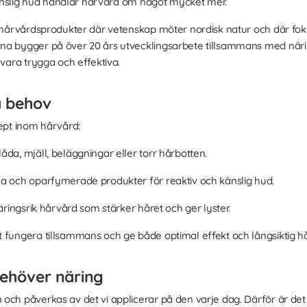
 känslig hud handlar hårvård om något mycket mer.
e hårvårdsprodukter där vetenskap möter nordisk natur och där foku
na bygger på över 20 års utvecklingsarbete tillsammans med näri
 vara trygga och effektiva.
a behov
cept inom hårvård:
åda, mjäll, beläggningar eller torr hårbotten.
da och oparfymerade produkter för reaktiv och känslig hud.
äringsrik hårvård som stärker håret och ger lyster.
 fungera tillsammans och ge både optimal effekt och långsiktig hå
ehöver näring
och påverkas av det vi applicerar på den varje dag. Därför är det v