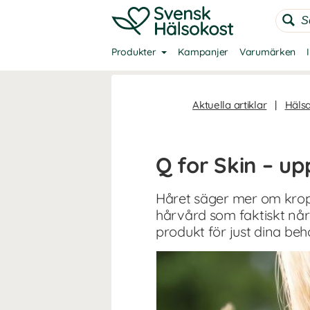
Produkter
Kampanjer
Varumärken
Aktuella artiklar
|
Häls
Q for Skin – up
Håret säger mer om kropp
hårvård som faktiskt når
produkt för just dina beh