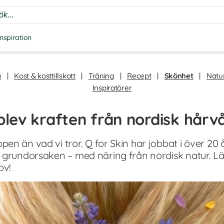
Inspiration
a
|
Kost & kosttillskott
|
Träning
|
Recept
|
Skönhet
|
Natur
Inspiratörer
plev kraften från nordisk hårv
en än vad vi tror. Q for Skin har jobbat i över 20 
 grundorsaken – med näring från nordisk natur. Läs
ov!