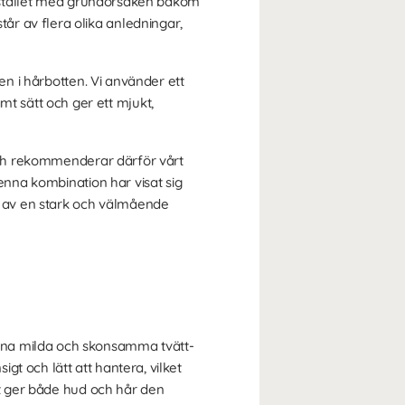
r istället med grundorsaken bakom
r av flera olika anledningar,
en i hårbotten. Vi använder ett
 sätt och ger ett mjukt,
 och rekommenderar därför vårt
Denna kombination har visat sig
ta av en stark och välmående
ina milda och skonsamma tvätt-
igt och lätt att hantera, vilket
ket ger både hud och hår den