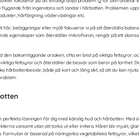
ukter fokuserar på att tillfälligt dölja problem. Q for Skin arbeta
flygande från ingenstans och landar i hårbotten. Problemen uppstå
 produkter, hårfärgning, väderväxlingar etc.
t hår, beläggningar eller mjäll fokuserar vi på att återställa balans
 egenskaper som återställer mikrofloran, rengör på ett skonsamt
 vid den bakomliggande orsaken, ofta en brist på viktiga fettsyror,
 viktiga fettsyror och återställer de besvär som beror på torrhet. 
ska hårbottenbesvär, både på kort och lång sikt, så att du kan nju
problem.
botten
perfekta lösningen för dig med känslig hud och hårbotten. Med s
erna varsamt utan att torka ut eller irritera. Håret blir mjukt, glans
a. Formulan är baserad på näringsrika vegetabiliska fettsyror, vil