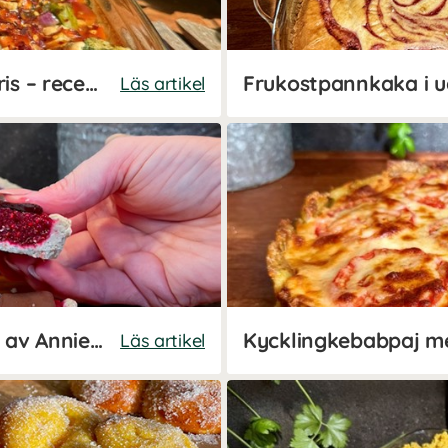
One pot thai-kyckling med ris – recept av Kalorismart
Läs artikel
Frukostbars - Enkelt recept av Annie Erfass (Kalorismart)
Läs artikel