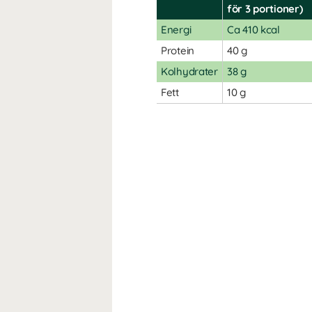
för 3 portioner)
Energi
Ca 410 kcal
Protein
40 g
Kolhydrater
38 g
Fett
10 g