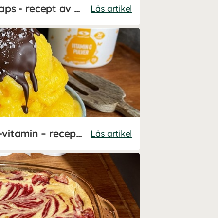
Hälsosamma grötwraps - recept av Kalorismart
Läs artikel
Apelsinsorbet med C-vitamin – recept av Kalorismart
Läs artikel