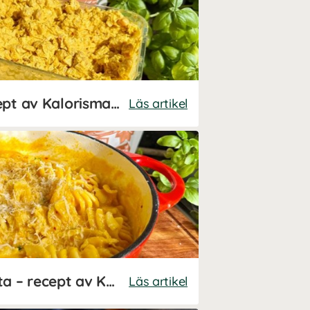
Kycklingwraps – recept av Kalorismart
Läs artikel
One pot kycklinggryta – recept av Kalorismart
Läs artikel