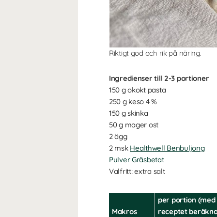
Riktigt god och rik på näring.
Ingredienser till 2-3 portioner
150 g okokt pasta
250 g keso 4 %
150 g skinka
50 g mager ost
2 ägg
2 msk
Healthwell Benbuljong
Pulver Gräsbetat
Valfritt: extra salt
per portion (med
Makros
receptet beräkna