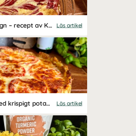
Frukostpannkaka i ugn – recept av Kalorismart
Läs artikel
Kycklingkebabpaj med krispigt potatisskal – recept av Kalorismart
Läs artikel