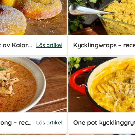
Snabba lussebullar – recept av Kalorismart
Läs artikel
Kycklingsoppa med benbuljong – recept av Kalorismart
Läs artikel