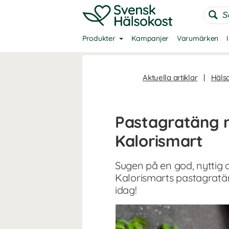
Produkter
Kampanjer
Varumärken
Aktuella artiklar
|
Häls
Pastagratäng m
Kalorismart
Sugen på en god, nyttig
Kalorismarts pastagratän
idag!