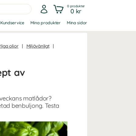
0
produkter
0 kr
Kundservice
Mina produkter
Mina sidor
liga oljor
|
Miljövänligt
|
ept av
r veckans matlådor?
etad benbuljong. Testa