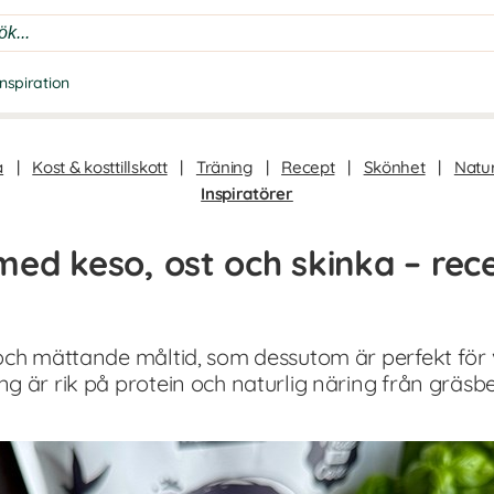
Inspiration
a
|
Kost & kosttillskott
|
Träning
|
Recept
|
Skönhet
|
Natur
Inspiratörer
ed keso, ost och skinka – rec
 och mättande måltid, som dessutom är perfekt fö
g är rik på protein och naturlig näring från gräsb