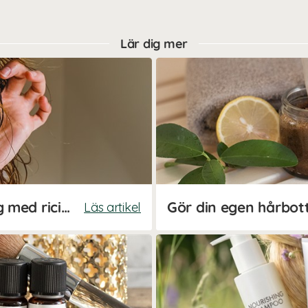
Lär dig mer
Hemmagjord hårinpackning med ricinolja
Gör din egen hårbot
Läs artikel