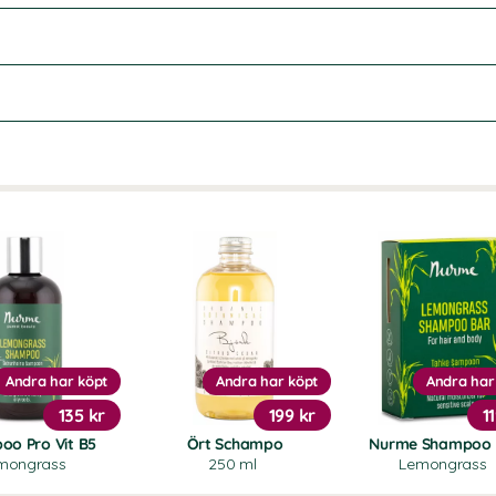
Andra har köpt
Andra har köpt
Andra har
135 kr
199 kr
1
oo Pro Vit B5
Ört Schampo
Nurme Shampoo 
mongrass
250 ml
Lemongrass