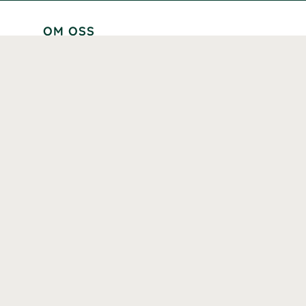
OM OSS
Lär känna oss
Vår historia
Våra varumärken
Hållbarhet
Tillgänglighet
Prenumerera
Våra märkningar och certifieringar
Våra hälsoinspiratörer
Karriär
Samarbeten