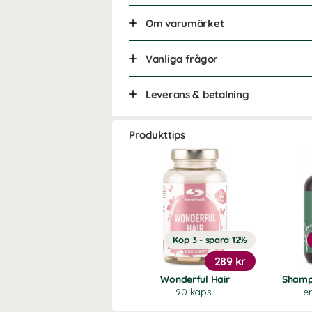
Om varumärket
Vanliga frågor
Leverans & betalning
Produkttips
Köp 3 - spara 12%
289 kr
Wonderful Hair
Shamp
90 kaps
Le