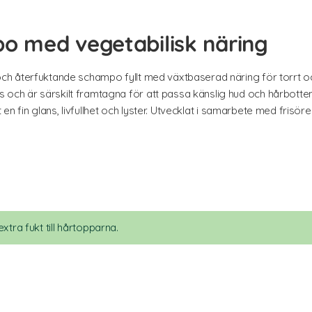
 med vegetabilisk näring
h återfuktande schampo fyllt med växtbaserad näring för torrt o
h är särskilt framtagna för att passa känslig hud och hårbotten
t en fin glans, livfullhet och lyster. Utvecklat i samarbete med fri
xtra fukt till hårtopparna.