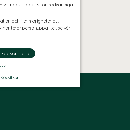
r vi endast cookies för nödvändiga
ation och fler möjligheter att
i hanterar personuppgifter, se vår
ativ
-
Köpvillkor