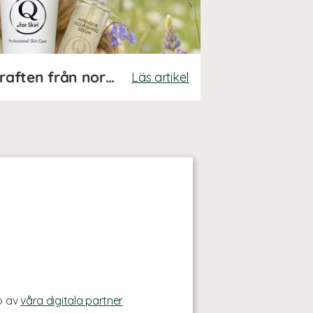
Q for Skin – upplev kraften från nordisk hårvård
Läs artikel
p av
våra digitala partner