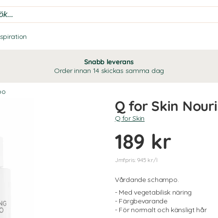
nspiration
Snabb leverans
Order innan 14 skickas samma dag
po
Q for Skin Nou
Q for Skin
189 kr
Jmfpris: 945 kr/l
Vårdande schampo.
- Med vegetabilisk näring
- Färgbevarande
- För normalt och känsligt hår