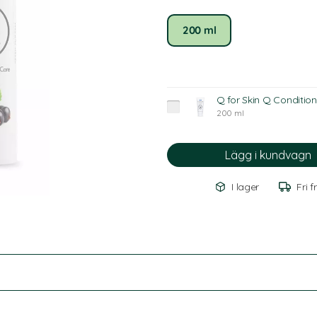
200 ml
Q for Skin Q Condition
200 ml
I lager
Fri f