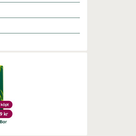
 köpt
19 kr
Bar