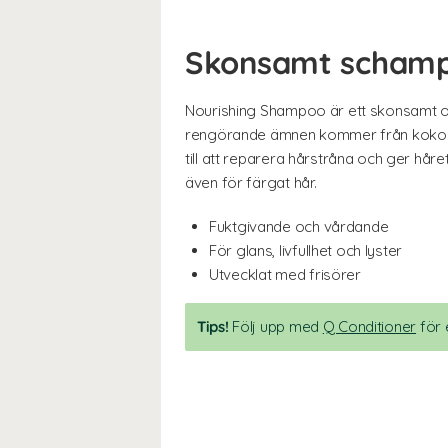
Skonsamt schampo
Nourishing Shampoo är ett skonsamt oc
rengörande ämnen kommer från kokos oc
till att reparera hårstråna och ger håre
även för färgat hår.
Fuktgivande och vårdande
För glans, livfullhet och lyster
Utvecklat med frisörer
Tips!
Följ upp med
Q Conditioner
för e