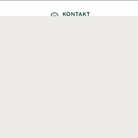
KONTAKT
Kontaktformulär
TELEFON
0220601040
Vardagar: 09:00-12:00
E-POST
info@svenskhalsokost.se
MINA SIDOR
Logga in