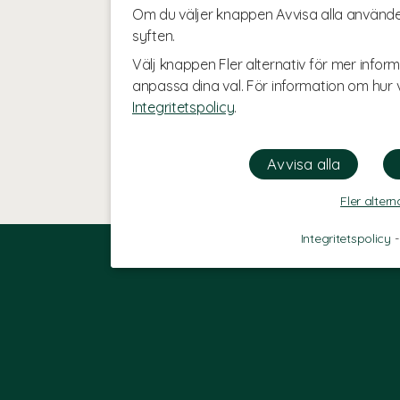
Om du väljer knappen Avvisa alla använde
syften.
Välj knappen Fler alternativ för mer inform
anpassa dina val. För information om hur v
Integritetspolicy
.
Fler altern
Integritetspolicy