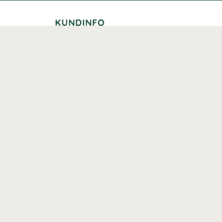
KUNDINFO
Leverans
Betalning
Returer
Köpvillkor
Kundklubb
Studentrabatt
Seniorrabatt
Kontaktuppgifter Läkemedelsverket