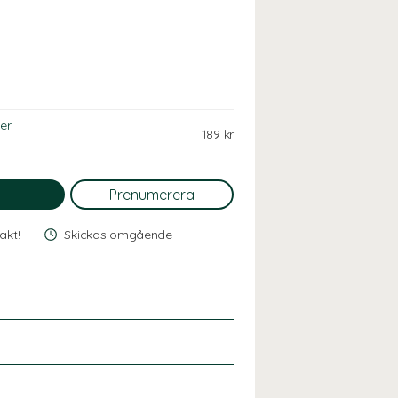
er
189 kr
rakt!
Skickas omgående