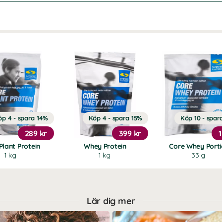
öp 4 - spara 14%
Köp 4 - spara 15%
Köp 10 - spar
289 kr
399 kr
Plant Protein
Whey Protein
Core Whey Port
1 kg
1 kg
33 g
Lär dig mer