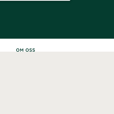
OM OSS
Lär känna oss
Vår historia
Våra varumärken
Hållbarhet
Tillgänglighet
Prenumerera
Våra märkningar och certifieringar
Våra hälsoinspiratörer
Karriär
Samarbeten