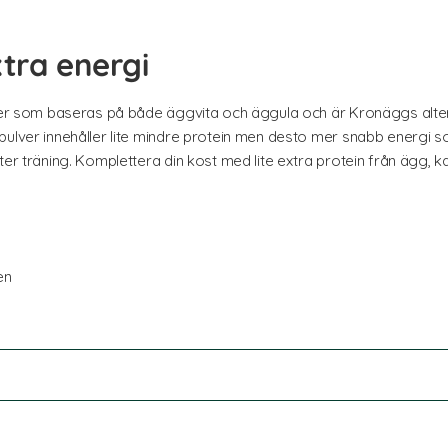
tra energi
lver som baseras på både äggvita och äggula och är Kronäggs alterna
pulver innehåller lite mindre protein men desto mer snabb energi 
ter träning. Komplettera din kost med lite extra protein från ägg,
en