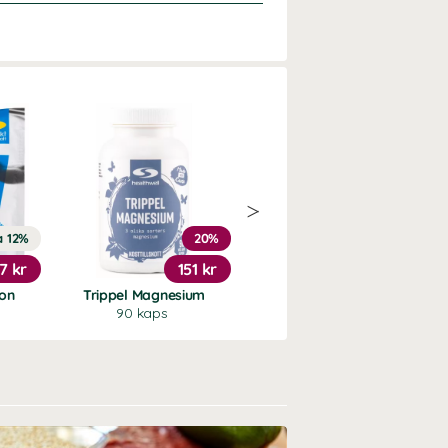
a 12%
20%
Köp 3 - spara 13%
17 kr
151 kr
339 kr
ion
Trippel Magnesium
L-teanin 400
90 kaps
60 kaps