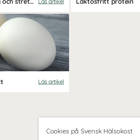
Uppvärmning, nedvarvning och stretch
Laktosfritt protein
Läs artikel
tt
Läs artikel
Cookies på Svensk Hälsokost