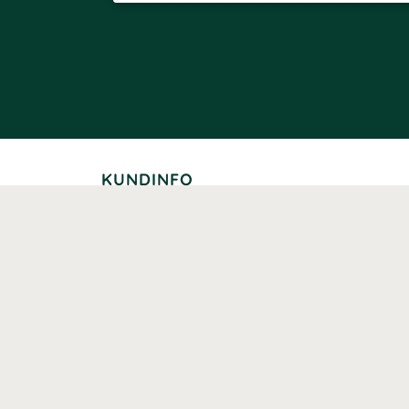
KUNDINFO
Leverans
Betalning
Returer
Köpvillkor
Kundklubb
Studentrabatt
Seniorrabatt
Kontaktuppgifter Läkemedelsverket