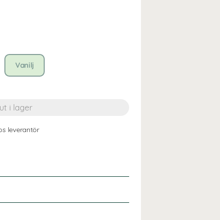
Vanilj
os leverantör