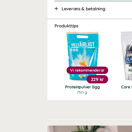
Leverans & betalning
Produkttips
Vi rekommenderar
K
229 kr
Proteinpulver ägg
Core 
750 g