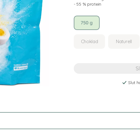
- 55 % protein
750 g
Choklad
Naturell
Slut h