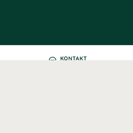
KONTAKT
Kontaktformulär
TELEFON
0220601040
Vardagar: 09:00-12:00
E-POST
info@svenskhalsokost.se
MINA SIDOR
Logga in