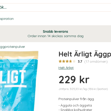
nspiration
Snabb leverans
Order innan 14 skickas samma dag
ggproteinpulver
Helt Ärligt Ägg
3.7
(17 omdömen)
Helt Ärligt
229 kr
Jmfpris: 305,33 kr/kg (9,16 kr/portion)
Proteinpulver från ägg.
- Äggula och äggvita
- Snabba kolhydrater