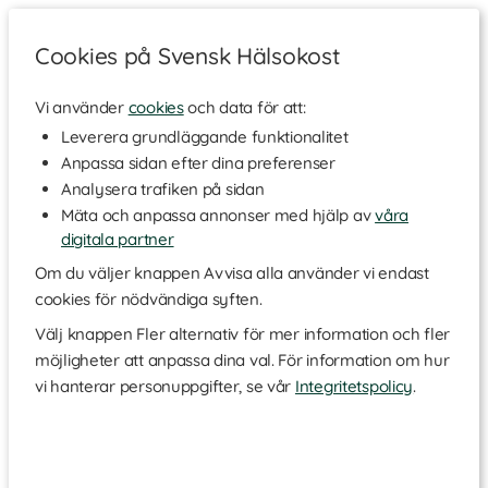
Cookies på Svensk Hälsokost
Vi använder
cookies
och data för att:
Aktuella artiklar
|
Hälsa
|
Kost & kosttillskott
|
Träning
Leverera grundläggande funktionalitet
|
Recept
|
Skönhet
|
Naturliga oljor
|
Miljövänligt
|
Anpassa sidan efter dina preferenser
Inspiratörer
Analysera trafiken på sidan
Mäta och anpassa annonser med hjälp av
våra
Hitta din balans under det
digitala partner
Om du väljer knappen Avvisa alla använder vi endast
nya året
cookies för nödvändiga syften.
Välj knappen Fler alternativ för mer information och fler
Ett nytt år kan innebära en nystart och i år fokuserar
möjligheter att anpassa dina val. För information om hur
vi på balans. Hitta din balans i livet, kroppen och i
vi hanterar personuppgifter, se vår
Integritetspolicy
.
ditt välmående med hjälp av medveten träning,
avslappning, andning, och basisk kost.
Lär känna din kropp genom medveten träning