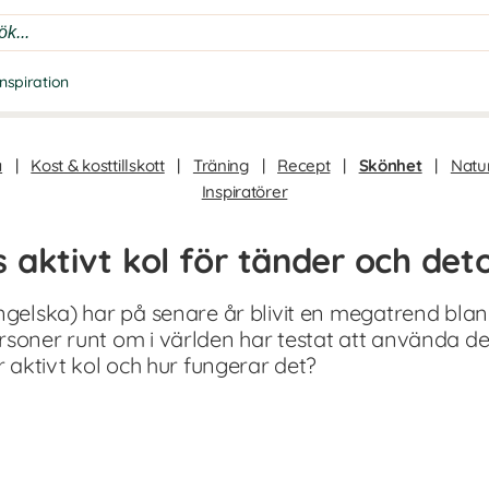
Inspiration
a
|
Kost & kosttillskott
|
Träning
|
Recept
|
Skönhet
|
Natur
Inspiratörer
 aktivt kol för tänder och det
engelska) har på senare år blivit en megatrend blan
soner runt om i världen har testat att använda det s
r aktivt kol och hur fungerar det?