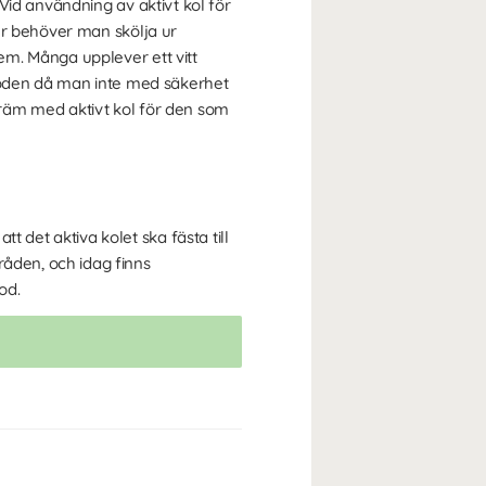
Vid användning av aktivt kol för
er behöver man skölja ur
em. Många upplever ett vitt
etoden då man inte med säkerhet
dkräm med aktivt kol för den som
det aktiva kolet ska fästa till
åden, och idag finns
od.