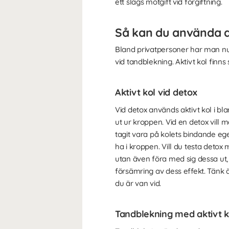
ett slags motgift vid förgiftning.
Så kan du använda a
Bland privatpersoner har man nu
vid tandblekning. Aktivt kol fin
Aktivt kol vid detox
Vid detox används aktivt kol i bl
ut ur kroppen. Vid en detox vill
tagit vara på kolets bindande ege
ha i kroppen. Vill du testa detox
utan även föra med sig dessa ut,
försämring av dess effekt. Tänk ä
du är van vid.
Tandblekning med aktivt k