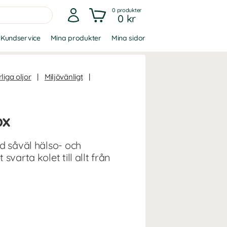
0
produkter
0 kr
Kundservice
Mina produkter
Mina sidor
liga oljor
|
Miljövänligt
|
ox
d såväl hälso- och
varta kolet till allt från