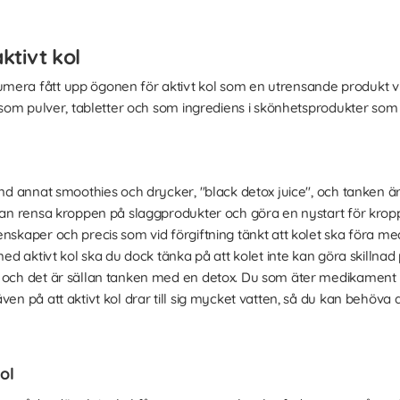
ktivt kol
mera fått upp ögonen för aktivt kol som en utrensande produkt v
ns som pulver, tabletter och som ingrediens i skönhetsprodukter s
and annat smoothies och drycker, "black detox juice", och tanken är 
 man rensa kroppen på slaggprodukter och göra en nystart för krop
nskaper och precis som vid förgiftning tänkt att kolet ska föra med 
 med aktivt kol ska du dock tänka på att kolet inte kan göra skillna
 och det är sällan tanken med en detox. Du som äter medikament k
ven på att aktivt kol drar till sig mycket vatten, så du kan behöv
ol