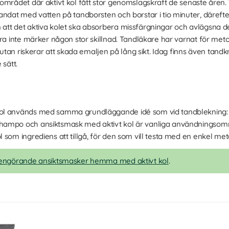
området där aktivt kol fått stor genomslagskraft de senaste åren. 
andat med vatten på tandborsten och borstar i tio minuter, däreft
att det aktiva kolet ska absorbera missfärgningar och avlägsna d
dra inte märker någon stor skillnad. Tandläkare har varnat för m
, utan riskerar att skada emaljen på lång sikt. Idag finns även tan
 sätt.
l används med samma grundläggande idé som vid tandblekning: att 
hampo och ansiktsmask med aktivt kol är vanliga användningsomr
 som ingrediens att tillgå, för den som vill testa med en enkel met
 rengörande ansiktsmasker hemma med aktivt kol
.