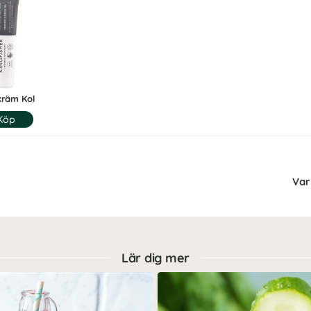
kräm Kol
Var 
Lär dig mer