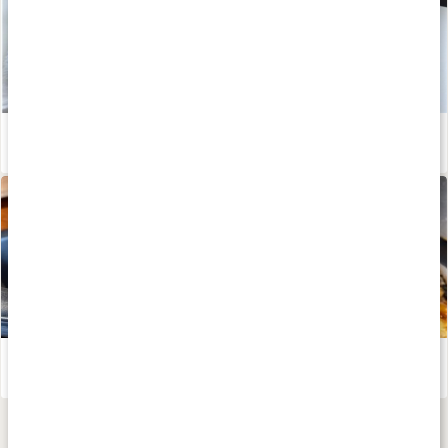
Proteinrik kycklingsallad
Läs artikel
Näringsrik och supergod Allt-i-ett-pizza – recept av Kalorismart
Läs artikel