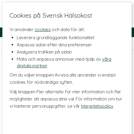
Cookies på Svensk Hälsokost
Vi använder
cookies
och data för att:
Fri frakt
Snabb leverans
Kundklubb
Leverera grundläggande funktionalitet
Hem
>
Livsmedel
>
Salt
Anpassa sidan efter dina preferenser
Analysera trafiken på sidan
Mäta och anpassa annonser med hjälp av
våra
digitala partner
Om du väljer knappen Avvisa alla använder vi endast
cookies för nödvändiga syften.
Välj knappen Fler alternativ för mer information och fler
möjligheter att anpassa dina val. För information om hur
vi hanterar personuppgifter, se vår
Integritetspolicy
.