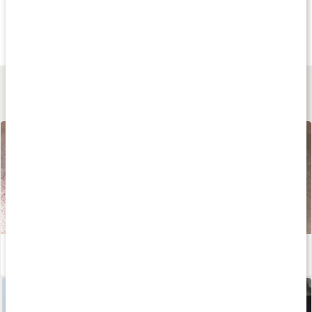
35 kr
85 kr
35 kr
Himalayasalt Fint
Himalayasalt Svart
Himalayasalt Gro
350 g
1 kg
350 g
Lär dig mer
Välj rätt salt - stor guide!
Läs artikel