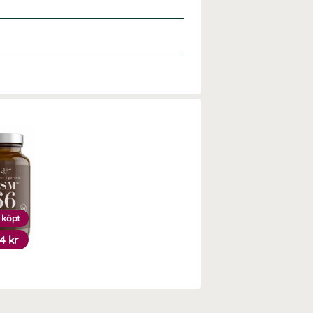
 köpt
4 kr