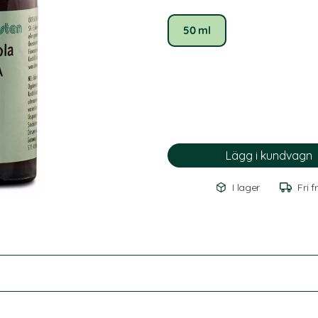
50 ml
I lager
Fri f