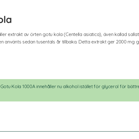
ola
ler extrakt av örten gotu kola (Centella asiatica), även kallad sall
den använts sedan tusentals år tillbaka. Detta extrakt ger 2000 mg 
Gotu Kola 1000A innehåller nu alkohol istället för glycerol för bättre