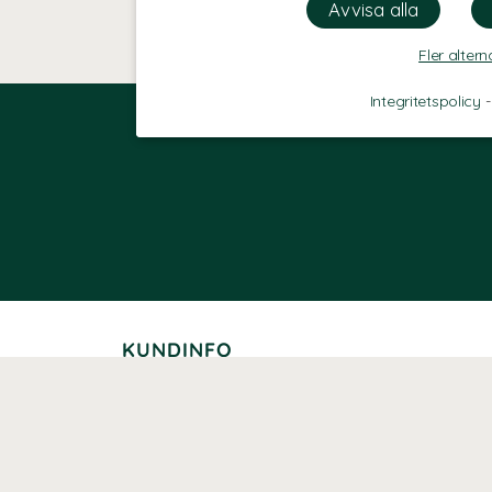
Fler altern
Integritetspolicy
KUNDINFO
Leverans
Betalning
Returer
Köpvillkor
Kundklubb