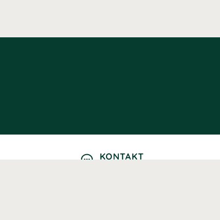
KONTAKT
Kontaktformulär
TELEFON
0220601040
Vardagar: 09:00-12:00