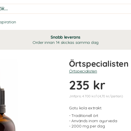
nspiration
Snabb leverans
Order innan 14 skickas samma dag
Örtspecialisten
Örtspecialisten
235 kr
Jmfpris: 4 700 kr/l (4,70 kr/portion)
Gotu kola extrakt.
- Traditionell ört
- Används inom ayurveda
- 2000 mg per dag