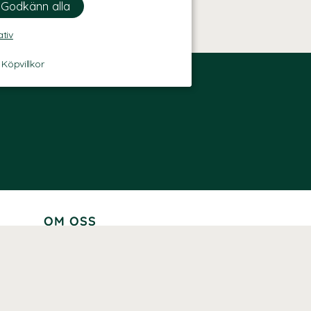
ativ
-
Köpvillkor
OM OSS
Lär känna oss
Vår historia
Våra varumärken
Hållbarhet
Tillgänglighet