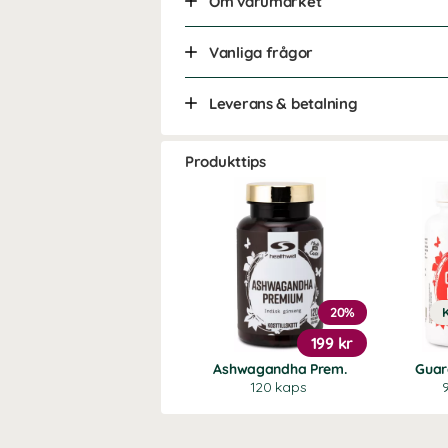
Om varumärket
Vanliga frågor
Leverans & betalning
Produkttips
20%
199 kr
Ashwagandha Prem.
Guar
120 kaps