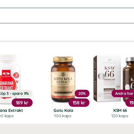
Köp 3 - spara 9%
20%
Andra har
189 kr
158 kr
19
ana Extrakt
Gotu Kola
KSM 66
90 kaps
100 kaps
120 kaps