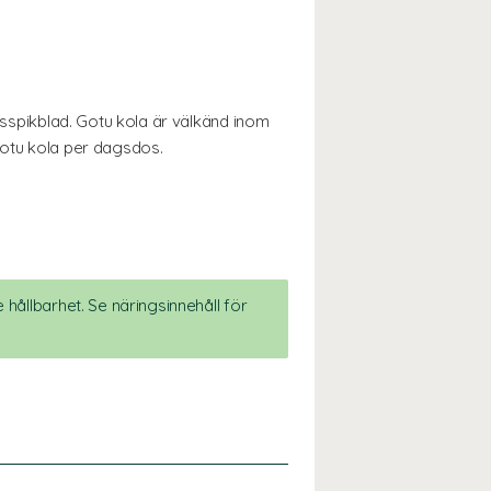
atsspikblad. Gotu kola är välkänd inom
gotu kola per dagsdos.
 hållbarhet. Se näringsinnehåll för