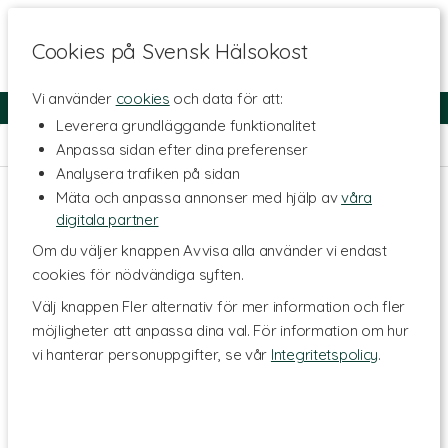
Cookies på Svensk Hälsokost
Vi använder
cookies
och data för att:
Fri frakt
Snabb leverans
Kundklubb
Leverera grundläggande funktionalitet
Hem
>
Hälsa
>
Urinvägar & Slemhinnor
Anpassa sidan efter dina preferenser
Analysera trafiken på sidan
Mäta och anpassa annonser med hjälp av
våra
digitala partner
Om du väljer knappen Avvisa alla använder vi endast
cookies för nödvändiga syften.
Välj knappen Fler alternativ för mer information och fler
möjligheter att anpassa dina val. För information om hur
vi hanterar personuppgifter, se vår
Integritetspolicy
.