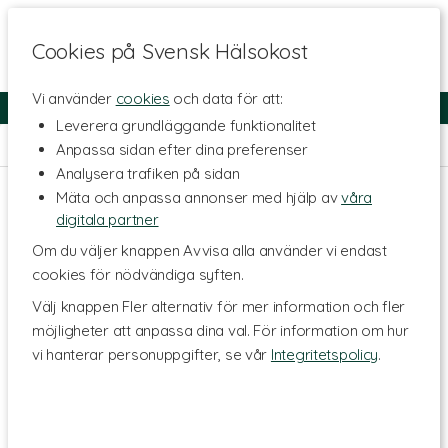
Cookies på Svensk Hälsokost
Vi använder
cookies
och data för att:
Fri frakt
Snabb leverans
Kundklubb
Leverera grundläggande funktionalitet
Hem
>
Hälsa
Anpassa sidan efter dina preferenser
Analysera trafiken på sidan
Mäta och anpassa annonser med hjälp av
våra
digitala partner
Om du väljer knappen Avvisa alla använder vi endast
cookies för nödvändiga syften.
Välj knappen Fler alternativ för mer information och fler
möjligheter att anpassa dina val. För information om hur
vi hanterar personuppgifter, se vår
Integritetspolicy
.