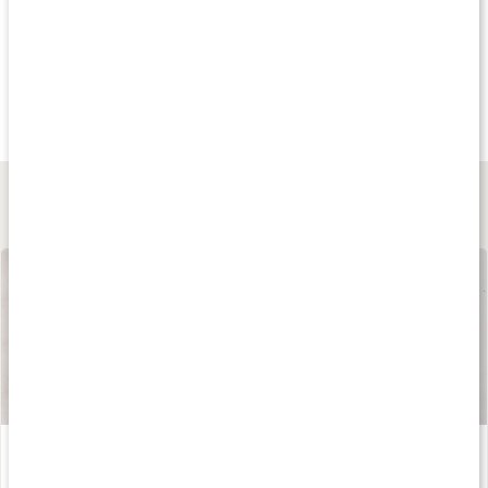
Köp 3 - spara 12%
20%
Köp 3 - spara 13
289 kr
199 kr
259 kr
Astragalus Extrakt
Ashwagandha Prem.
Lions Mane Extrak
120 kaps
120 kaps
60 kaps
Lär dig mer
Våra kapslar och tabletter
Läs artikel