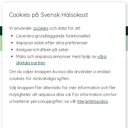
Cookies på Svensk Hälsokost
Vi använder
cookies
och data för att:
Fri frakt
Snabb leverans
Kundklubb
Leverera grundläggande funktionalitet
Bara idag! Handla för 500 kr i butiken och få 20% på alla
Anpassa sidan efter dina preferenser
Healthwell-vitaminer. Kod:
VITAMINER20
Analysera trafiken på sidan
Mäta och anpassa annonser med hjälp av
våra
Hem
>
Hälsa
>
Stress
digitala partner
Om du väljer knappen Avvisa alla använder vi endast
cookies för nödvändiga syften.
Välj knappen Fler alternativ för mer information och fler
möjligheter att anpassa dina val. För information om hur
vi hanterar personuppgifter, se vår
Integritetspolicy
.