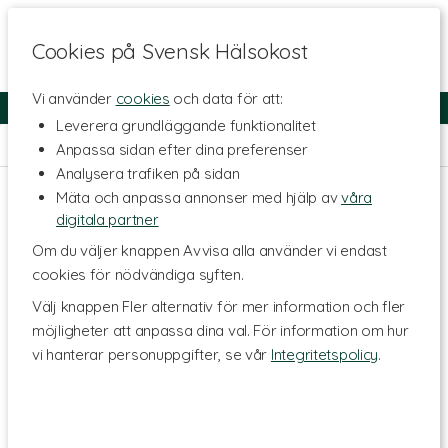
Cookies på Svensk Hälsokost
Vi använder
cookies
och data för att:
Fri frakt
Snabb leverans
Kundklubb
Leverera grundläggande funktionalitet
Hem
>
Skönhet
>
Kroppsvård
>
Handvård
Anpassa sidan efter dina preferenser
Analysera trafiken på sidan
Mäta och anpassa annonser med hjälp av
våra
digitala partner
Om du väljer knappen Avvisa alla använder vi endast
cookies för nödvändiga syften.
Välj knappen Fler alternativ för mer information och fler
möjligheter att anpassa dina val. För information om hur
vi hanterar personuppgifter, se vår
Integritetspolicy
.