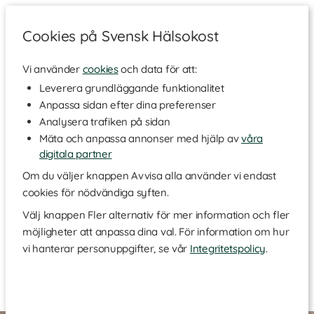
Cookies på Svensk Hälsokost
Vi använder
cookies
och data för att:
Aktuella artiklar
|
Hälsa
|
Kost & kosttillskott
|
Träning
|
Leverera grundläggande funktionalitet
Recept
|
Skönhet
|
Naturliga oljor
|
Miljövänligt
|
Anpassa sidan efter dina preferenser
Inspiratörer
Analysera trafiken på sidan
Mäta och anpassa annonser med hjälp av
våra
Lax- och räkspett med
digitala partner
Om du väljer knappen Avvisa alla använder vi endast
bulgursallad och honungssås
cookies för nödvändiga syften.
Välj knappen Fler alternativ för mer information och fler
En bulgursallad är ett mättande, nyttigt tillbehör som
möjligheter att anpassa dina val. För information om hur
passar mycket bra ihop med smaker från havet. Här
vi hanterar personuppgifter, se vår
Integritetspolicy
.
kombineras bulgur med lax- och räkspett och
toppas med en yoghurtsås som har marockanska
toner.