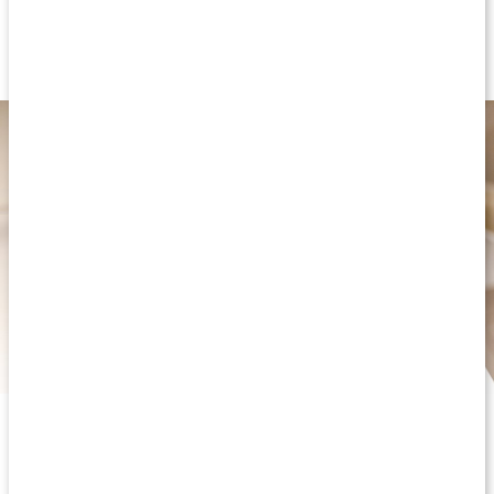
Lugnar och återfuktar
Passar alla hudtyper
Ekologiskt innehåll
Vad är lavendelolja bra för?
Lavendel, med sin härliga doft, sprider en lugnande känsla i