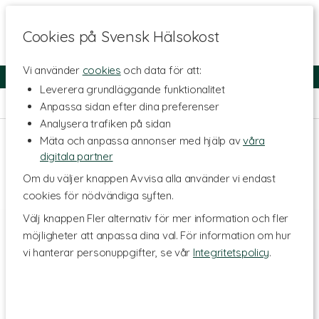
Cookies på Svensk Hälsokost
Vi använder
cookies
och data för att:
Fri frakt
Snabb leverans
Kundklubb
Leverera grundläggande funktionalitet
Hem
>
Skönhet
>
Kroppsvård
>
Duschtvål & Peeling
Anpassa sidan efter dina preferenser
Analysera trafiken på sidan
Mäta och anpassa annonser med hjälp av
våra
digitala partner
Om du väljer knappen Avvisa alla använder vi endast
cookies för nödvändiga syften.
Välj knappen Fler alternativ för mer information och fler
möjligheter att anpassa dina val. För information om hur
vi hanterar personuppgifter, se vår
Integritetspolicy
.