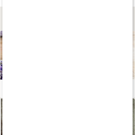
Lär dig mer
Gör din egen tvål
Läs artikel