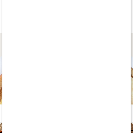
Andra har köpt
Andra har köpt
Andra har köp
159 kr
135 kr
159 kr
Lions Mane Kaffe
Funktionslatte
Reishi Svampkaff
227 g
Gurkmeja & Reishi
Bryggmalet
Lär dig mer
Guide: Välj rätt svamptillskott
Läs artikel