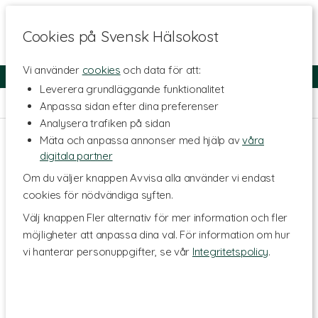
Cookies på Svensk Hälsokost
Vi använder
cookies
och data för att:
Fri frakt
Snabb leverans
Kundklubb
Leverera grundläggande funktionalitet
Hem
>
Hälsa
>
Fokus & Koncentration
Anpassa sidan efter dina preferenser
Analysera trafiken på sidan
Mäta och anpassa annonser med hjälp av
våra
digitala partner
Om du väljer knappen Avvisa alla använder vi endast
cookies för nödvändiga syften.
Välj knappen Fler alternativ för mer information och fler
möjligheter att anpassa dina val. För information om hur
vi hanterar personuppgifter, se vår
Integritetspolicy
.