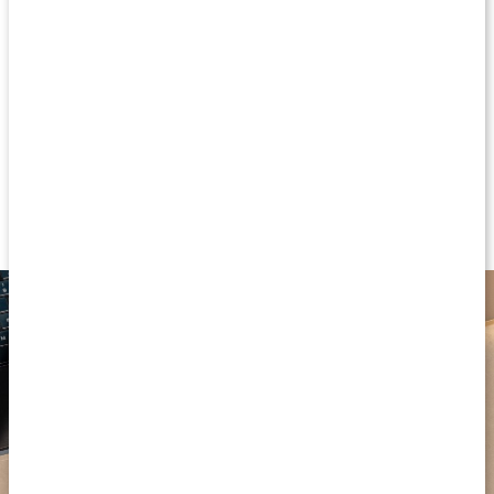
Nootropic Coffee, ett färdigt kaffe med svamp, nootropiska
ämnen och adaptogener - en välsmakande och välbalanserad
blandning som du enkelt rör ner i en kopp hett vatten. Den
smidiga portionsförpackningen håller blandningen fräsch och
gör det lätt att dosera rätt.
Kaffe i portionsförpackning
Kaffe med chaga och cordyceps
Med ashwagandha, maca och rosenrot
Mental prestationsförmåga*