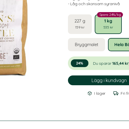
- Låg och skonsam syranivå
Spara 24%/kg
227 g
1 kg
159 kr
535 kr
Bryggmalet
Hela B
Du sparar
165,44 k
24%
I lager
Fri f