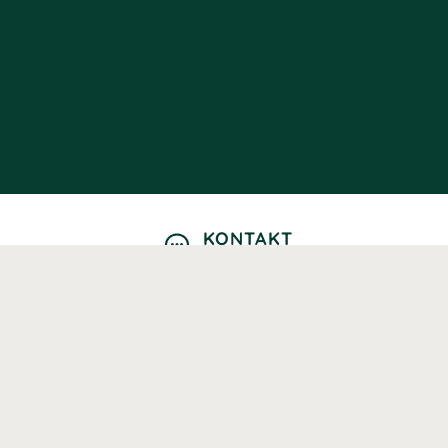
KONTAKT
Kontaktformulär
TELEFON
0220601040
Vardagar: 09:00-12:00
E-POST
info@svenskhalsokost.se