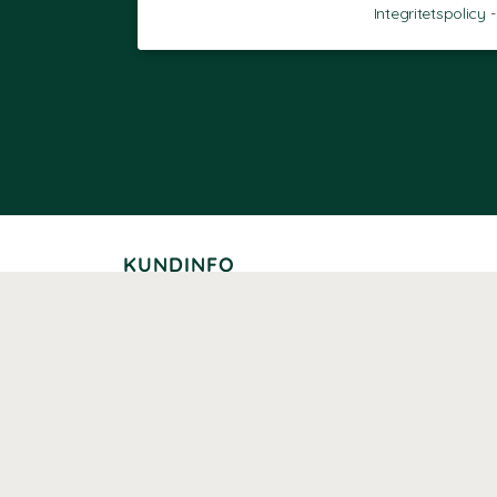
Integritetspolicy
KUNDINFO
Leverans
Betalning
Returer
Köpvillkor
Kundklubb
Studentrabatt
Seniorrabatt
Kontaktuppgifter Läkemedelsverket