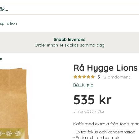
nspiration
Snabb leverans
Order innan 14 skickas samma dag
r
Rå Hygge Lion
5
(2 omdömen)
Rå Hygge
535 kr
Jmfpris: 535 kr/kg
Kaffe med extrakt från lion´s man
- Extra fokus och koncentration
- Fyllig och jordig smak