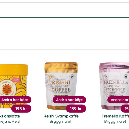
Andra har köpt
Andra har köpt
Andra har
135 kr
159 kr
15
ktionslatte
Reishi Svampkaffe
Tremella Kaff
eja & Reishi
Bryggmalet
Bryggmalet