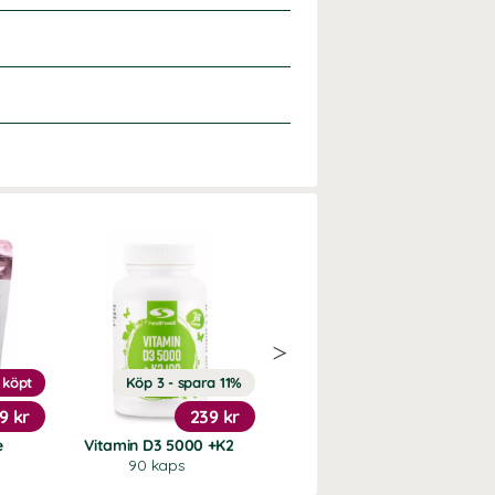
 köpt
Köp 3 - spara 11%
20%
9 kr
239 kr
151 kr
e
Vitamin D3 5000 +K2
Trippel Magnesium
90 kaps
90 kaps