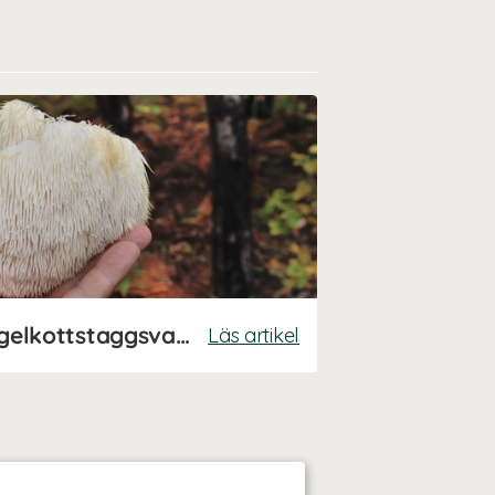
Allt om lions mane (igelkottstaggsvamp)
Läs artikel