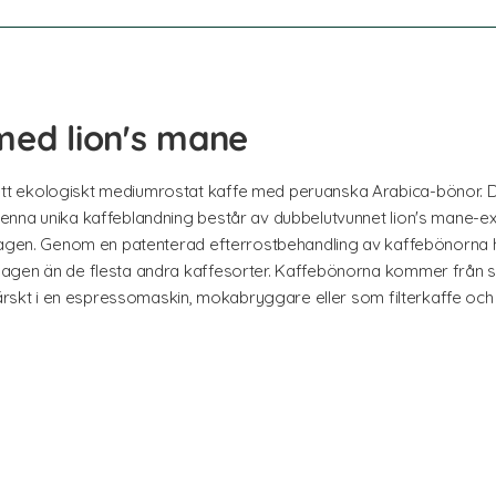
med lion's mane
 ekologiskt mediumrostat kaffe med peruanska Arabica-bönor. Det 
enna unika kaffeblandning består av dubbelutvunnet lion's mane-e
 dagen. Genom en patenterad efterrostbehandling av kaffebönorna h
agen än de flesta andra kaffesorter. Kaffebönorna kommer från sm
färskt i en espressomaskin, mokabryggare eller som filterkaffe och 