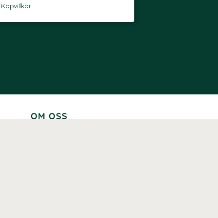
-
Köpvillkor
OM OSS
Lär känna oss
Vår historia
Våra varumärken
Hållbarhet
Tillgänglighet
Prenumerera
Våra märkningar och certifieringar
Våra hälsoinspiratörer
Karriär