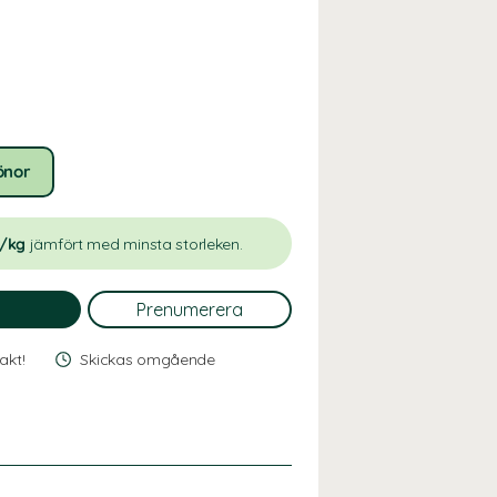
önor
r/kg
jämfört med minsta storleken.
rakt!
Skickas omgående