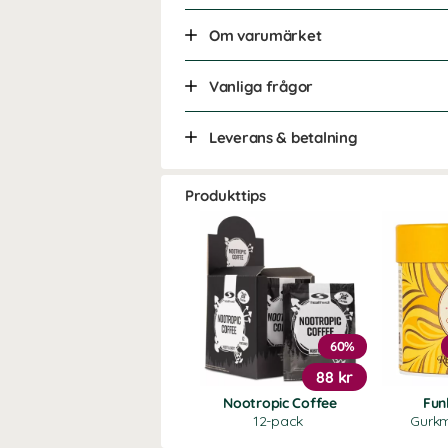
Om varumärket
Vanliga frågor
Leverans & betalning
Produkttips
60%
88 kr
Nootropic Coffee
Fun
12-pack
Gurkm