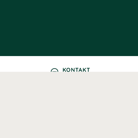
KONTAKT
Kontaktformulär
TELEFON
0220601040
Vardagar: 09:00-12:00
E-POST
info@svenskhalsokost.se
MINA SIDOR