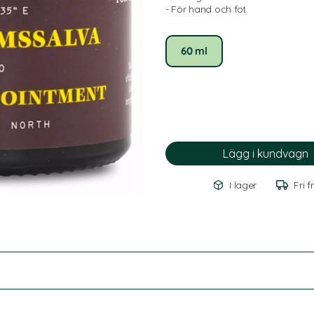
- För hand och fot
60 ml
I lager
Fri f