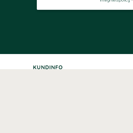
Integritetspolicy
KUNDINFO
Leverans
Betalning
Returer
Köpvillkor
Kundklubb
Studentrabatt
Seniorrabatt
Kontaktuppgifter Läkemedelsverket