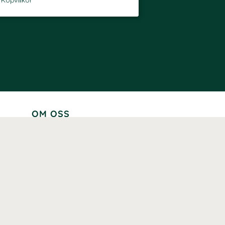
-
Köpvillkor
OM OSS
Lär känna oss
Vår historia
Våra varumärken
Hållbarhet
Tillgänglighet
Prenumerera
Våra märkningar och certifieringar
Våra hälsoinspiratörer
Karriär