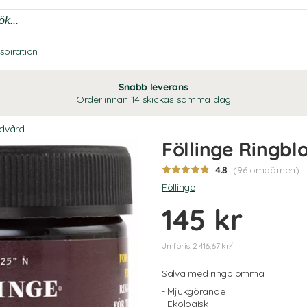
nspiration
Snabb leverans
Order innan 14 skickas samma dag
dvård
Föllinge Ringb
4.8
(96 omdömen)
Föllinge
145 kr
Jmfpris: 2 416,67 kr/l
Salva med ringblomma.
- Mjukgörande
- Ekologisk