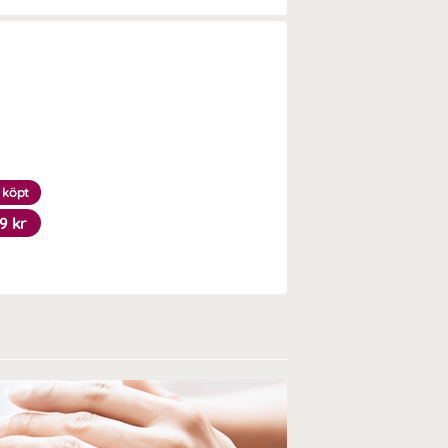
 köpt
9 kr