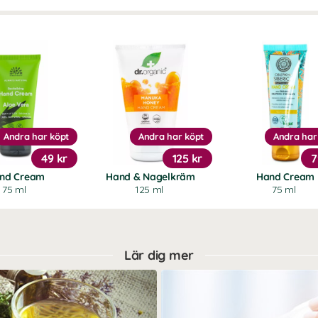
Andra har köpt
Andra har köpt
Andra har
49 kr
125 kr
7
nd Cream
Hand & Nagelkräm
Hand Cream
75 ml
125 ml
75 ml
Lär dig mer