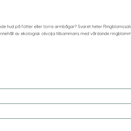
nde hud på fötter eller torra armbågar? Svaret heter Ringblomssalv
 innehåll av ekologisk olivolja tillsammans med vårdande ringblom