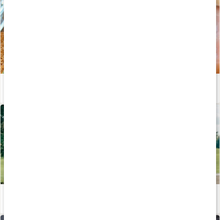
Stor guide: allt om protein
Läs artikel
Uppvärmning, nedvarvning och stretch
Läs artikel