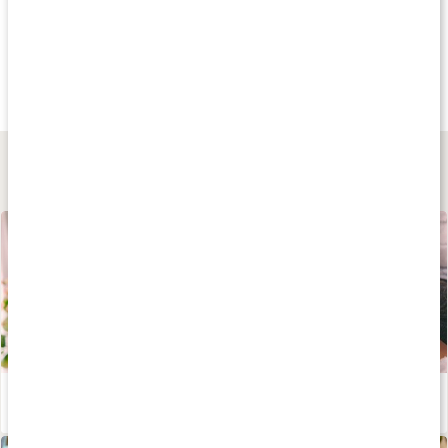
Köp 8 - spara 16%
Köp 8 - spara 19%
Köp 24 - spara 20
fr.
28 kr
fr.
29 kr
fr.
28 kr
ProPud Milkshake
Barebells Milkshake
Proteinvatten
Chocolate
Chocolate
Forest Berry
Lär dig mer
Lär dig allt om aminosyror
Läs artikel