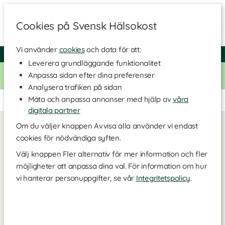
Cookies på Svensk Hälsokost
Vi använder
cookies
och data för att:
Fri frakt
Snabb leverans
Kundklubb
Leverera grundläggande funktionalitet
Bara idag! Handla för 500 kr i butiken och få 20% på alla
Anpassa sidan efter dina preferenser
Healthwell-vitaminer. Kod:
VITAMINER20
Analysera trafiken på sidan
Mäta och anpassa annonser med hjälp av
våra
Ingen kampanjsida är skapad.
digitala partner
Om du väljer knappen Avvisa alla använder vi endast
cookies för nödvändiga syften.
Välj knappen Fler alternativ för mer information och fler
möjligheter att anpassa dina val. För information om hur
vi hanterar personuppgifter, se vår
Integritetspolicy
.