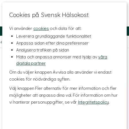
Cookies på Svensk Hälsokost
Vi använder
cookies
och data för att:
Fri frakt
Snabb leverans
Kundklubb
Leverera grundläggande funktionalitet
Hem
>
Kosttillskott - Ämnen
>
Omega-fettsyror
>
Omega-9
Anpassa sidan efter dina preferenser
Analysera trafiken på sidan
Mäta och anpassa annonser med hjälp av
våra
digitala partner
Om du väljer knappen Avvisa alla använder vi endast
cookies för nödvändiga syften.
Välj knappen Fler alternativ för mer information och fler
möjligheter att anpassa dina val. För information om hur
vi hanterar personuppgifter, se vår
Integritetspolicy
.