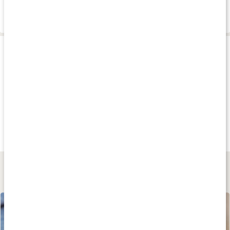
Leverans & betalning
Produkttips
Andra har köpt
Andra har köpt
Andra har köp
321 kr
292 kr
94 kr
Membrasin
Buckthorn Kapslar
Havtornstablette
120 kaps
60 kaps
90 tabl
Lär dig mer