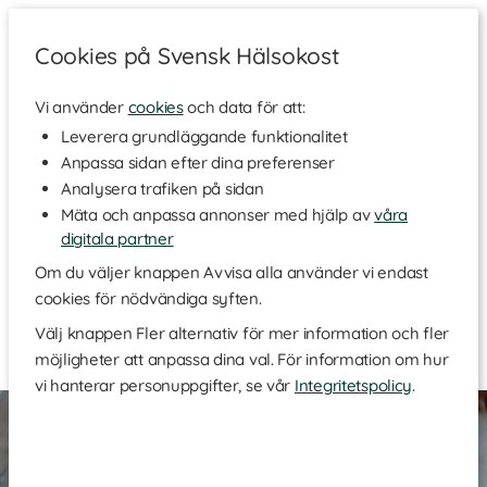
Cookies på Svensk Hälsokost
Vi använder
cookies
och data för att:
Aktuella artiklar
|
Hälsa
|
Kost & kosttillskott
|
Träning
|
Leverera grundläggande funktionalitet
Recept
|
Skönhet
|
Naturliga oljor
|
Miljövänligt
|
Anpassa sidan efter dina preferenser
Inspiratörer
Analysera trafiken på sidan
Mäta och anpassa annonser med hjälp av
våra
Små energibollar
digitala partner
Om du väljer knappen Avvisa alla använder vi endast
Dessa små bollar är fyllda med energi och nyttiga
cookies för nödvändiga syften.
nötter, frukter och bär. Perfekta både som snacks
Välj knappen Fler alternativ för mer information och fler
och mellanmål.
möjligheter att anpassa dina val. För information om hur
vi hanterar personuppgifter, se vår
Integritetspolicy
.