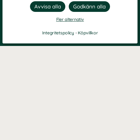
Fler alternativ
Integritetspolicy
-
Köpvillkor
KONTAKT
Kontaktformulär