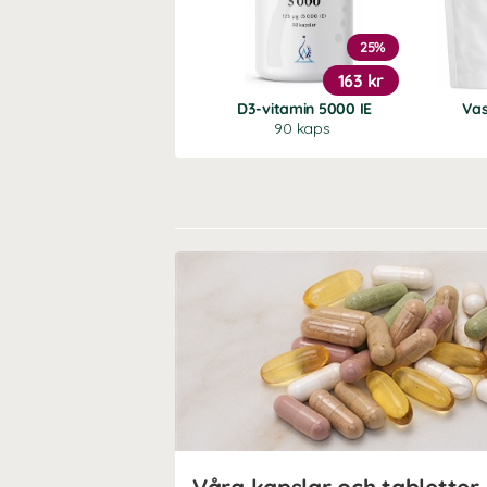
25%
163 kr
D3-vitamin 5000 IE
Vas
90 kaps