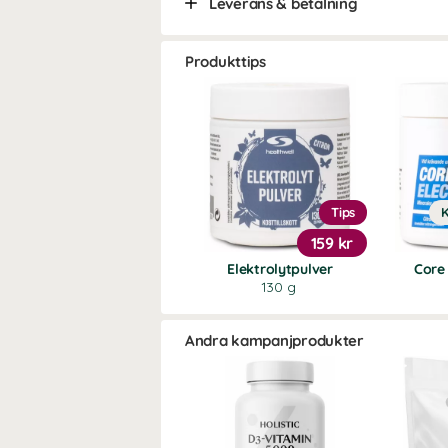
Leverans & betalning
Produkttips
Tips
K
159 kr
Elektrolytpulver
Core 
130 g
Andra kampanjprodukter