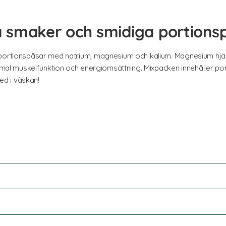
ika smaker och smidiga portions
 portionspåsar med natrium, magnesium och kalium. Magnesium hjäl
ormal muskelfunktion och energiomsättning. Mixpacken innehåller por
med i väskan!