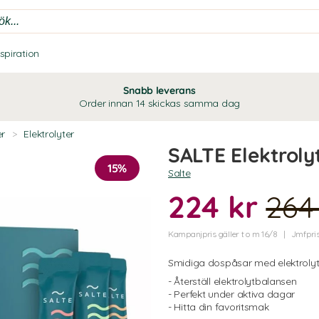
nspiration
Snabb leverans
Order innan 14 skickas samma dag
er
>
Elektrolyter
SALTE Elektroly
15%
Salte
224 kr
264
Kampanjpris gäller t o m 16/8
Jmfpris
Smidiga dospåsar med elektrolyt
- Återställ elektrolytbalansen
- Perfekt under aktiva dagar
- Hitta din favoritsmak