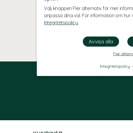
Välj knappen Fler alternativ för mer inform
anpassa dina val. För information om hur v
Integritetspolicy
.
Fler altern
Integritetspolicy