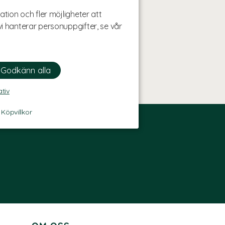
ation och fler möjligheter att
i hanterar personuppgifter, se vår
ativ
-
Köpvillkor