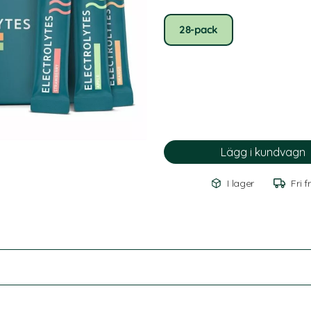
28-pack
I lager
Fri f