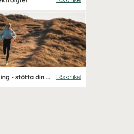
ektrolyter
Läs artikel
Kosttillskott för löpning - stötta din prestation och återhämtning!
Läs artikel