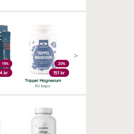
15%
20%
Köp 3 - spara 11%
4 kr
151 kr
239 kr
Trippel Magnesium
Vitamin D3 5000 +K2
90 kaps
90 kaps