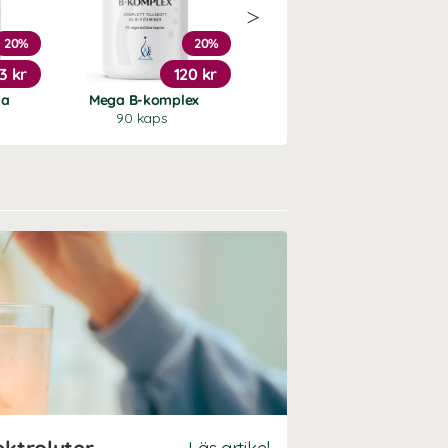
20%
20%
20%
3 kr
120 kr
102 kr
ja
Mega B-komplex
Zink
90 kaps
90 kaps