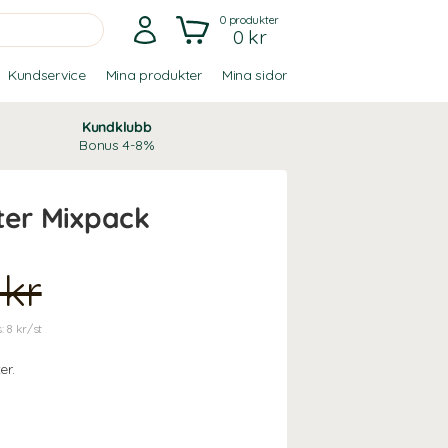
0
produkter
0 kr
Kundservice
Mina produkter
Mina sidor
Kundklubb
Bonus 4-8%
ter Mixpack
 kr
: 8 kr/st
er.