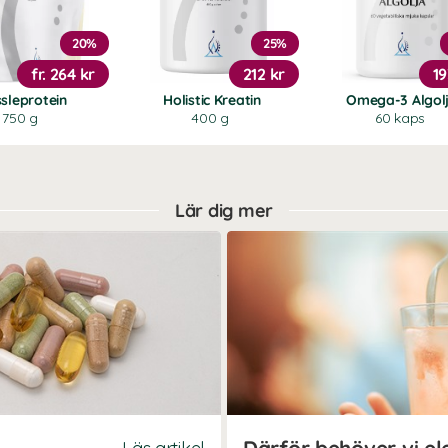
20%
25%
fr.
264 kr
212 kr
19
sleprotein
Holistic Kreatin
Omega-3 Algol
750 g
400 g
60 kaps
Lär dig mer