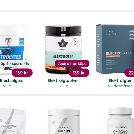
öp 2 - spara 4%
Andra har köpt
169 kr
139 kr
22
Electrolytes
Elektrolytpulver
Elektrolyter
130 g
120 g
30 dospåsar