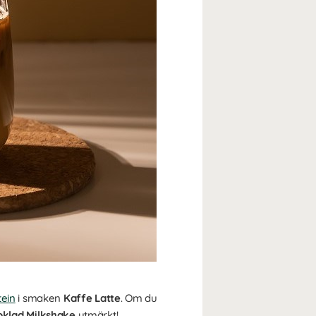
ein
i smaken
Kaffe Latte
. Om du
oklad Milkshake
utmärkt!