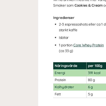
Smaker som
Cookies & Cream
o
Ingredienser
2-3 espressoshots eller ca 1 d
starkt kaffe
Isbitar
1 portion
Core Whey Protein
(ca 33 g)
Näringsvärde
per 100g
Energi
391 kcal
Protein
80 g
Kolhydrater
6 g
Fett
5 g