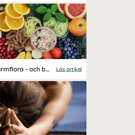
Kost för en bättre tarmflora - och bättre mående?
Läs artikel