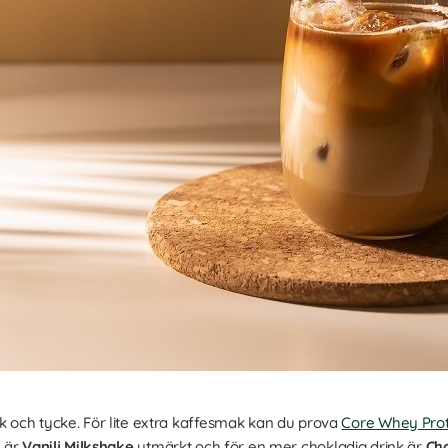
ak och tycke. För lite extra kaffesmak kan du prova
Core Whey Prot
j är
Vanilj Milkshake
utmärkt och för en mer chokladig drink är
Ch