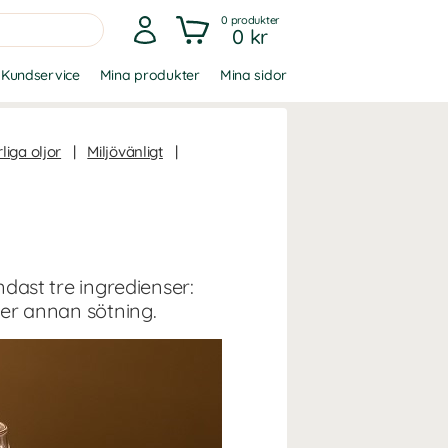
0
produkter
0 kr
Kundservice
Mina produkter
Mina sidor
liga oljor
|
Miljövänligt
|
ndast tre ingredienser:
ler annan sötning.