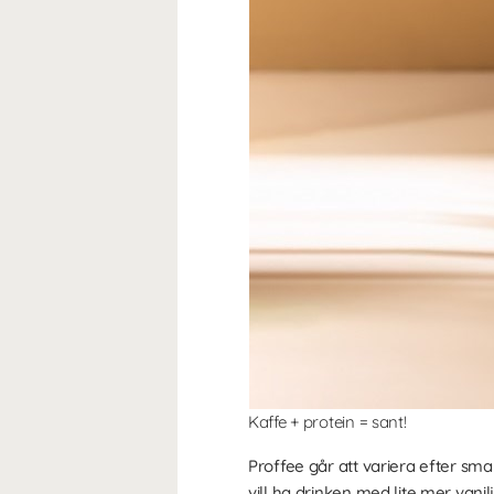
Kaffe + protein = sant!
Proffee går att variera efter sm
vill ha drinken med lite mer vanil