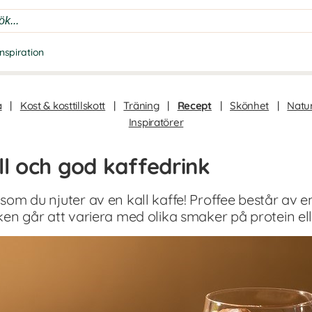
Inspiration
a
|
Kost & kosttillskott
|
Träning
|
Recept
|
Skönhet
|
Natur
Inspiratörer
ll och god kaffedrink
 som du njuter av en kall kaffe! Proffee består av e
inken går att variera med olika smaker på protein el