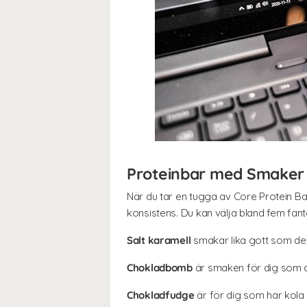
Proteinbar med Smaker f
När du tar en tugga av Core Protein Bar
konsistens. Du kan välja bland fem fan
Salt karamell
smakar lika gott som det 
Chokladbomb
är smaken för dig som ald
Chokladfudge
är för dig som har kola