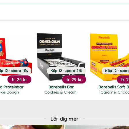
p 12 - spara 11%
Köp 12 - spara 21%
Köp 12 - spar
fr.
24 kr
fr.
29 kr
fr.
2
d Proteinbar
Barebells Bar
Barebells Soft 
kie Dough
Cookies & Cream
Caramel Choc
Lär dig mer