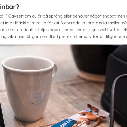
einbar?
tå i? Oavsett om du är på språng eller behöver något snabbt men ä
det inte tillräckligt med tid för att förbereda ett proteinrikt mellan
ar 2.0 är en idealisk följeslagare när du har en lugn kväll i soffan e
ngsrika innehåll gör den till ett perfekt alternativ för att tillgodose