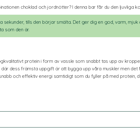
inationen choklad och jordnötter? I denna bar får du den ljuvliga k
ra sekunder, tills den börjar smälta. Det ger dig en god, varm, mju
ta som den är.
gkvalitativt protein i form av vassle som snabbt tas upp av kroppe
n, där dess främsta uppgift är att bygga upp våra muskler men det
snabb och effektiv energi samtidigt som du fyller på med protein, des