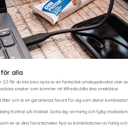
ör alla
 2.0 får du inte bara njuta av en fantastisk smakupplevelse utan ä
tastiska smaker som kommer att tillfredsställa dina smaklökar.
låter och är en garanterad favorit för dig som älskar kombinatione
rig tröttnar på choklad. Gotta dig i en härlig och fyllig chokladsm
 som en av dina favoritsmaker. Njut av kombinationen av härlig och