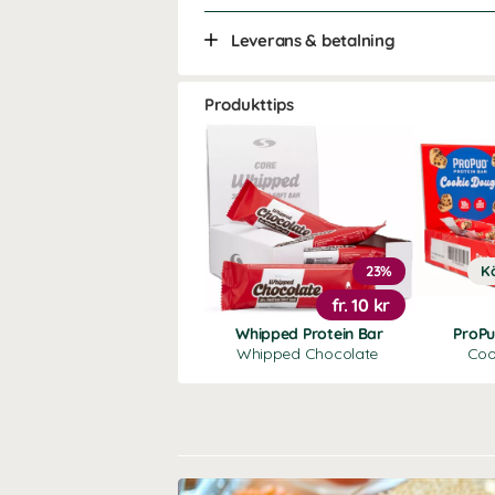
Leverans & betalning
Produkttips
23%
Kö
fr.
10 kr
Whipped Protein Bar
ProPu
Whipped Chocolate
Coo