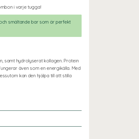
ombon i varje tugga!
k och smältande bar som är perfekt
n, samt hydrolyserat kollagen. Protein
 fungerar även som en energikälla. Med
sutom kan den hjälpa till att stilla