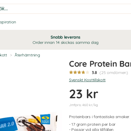
nspiration
Snabb leverans
Order innan 14 skickas samma dag
skott
>
Återhämtning
Core Protein Ba
3.8
(25 omdömen)
Svenskt Kosttillskott
23 kr
Jmfpris: 460 kr/kg
Proteinbars i fantastiska smaker.
- 17 gram protein per bar
- Passar vid alla tillfällen