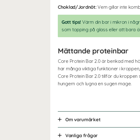
Choklad/Jordnöt:
Vem gillar inte komb
Gott tips!
Värm din bar i mikron i någ
som topping på glass eller att bara ä
Mättande proteinbar
Core Protein Bar 2.0 är berikad med hö
har många viktiga funktioner i kroppe
Core Protein Bar 2.0 tillför du kroppen 
hungern och lugna en sugen mage.
Om varumärket
Vanliga frågor