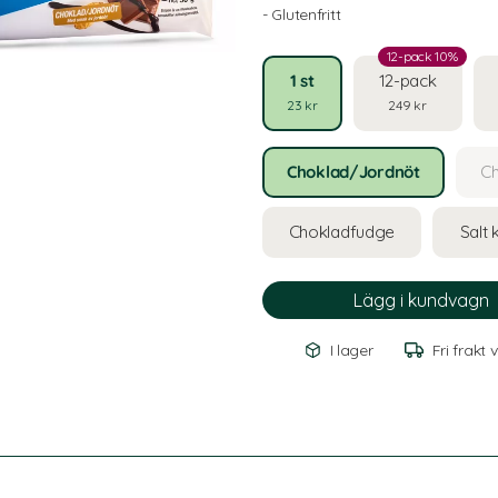
- Glutenfritt
12-pack 10%
1 st
12-pack
23 kr
249 kr
Choklad/Jordnöt
C
Chokladfudge
Salt 
I lager
Fri frakt 