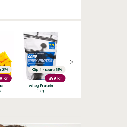
a 21%
Köp 4 - spara 15%
Köp 3 - spara 9%
9 kr
399 kr
227 kr
Bar
Whey Protein
Collagen Plus
o
1 kg
90 kaps