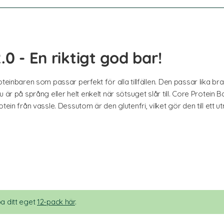
.0 - En riktigt god bar!
teinbaren som passar perfekt för alla tillfällen. Den passar lika bra 
är på språng eller helt enkelt när sötsuget slår till. Core Protein Bar 
tein från vassle. Dessutom är den glutenfri, vilket gör den till ett 
a ditt eget
12-pack här
.