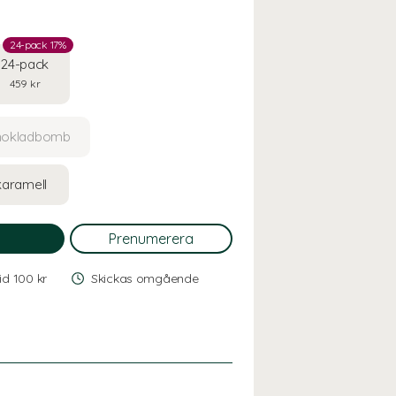
24-pack 17%
24-pack
459 kr
hokladbomb
karamell
vid 100 kr
Skickas omgående