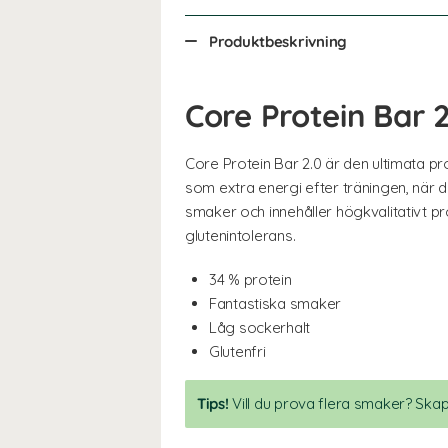
Produktbeskrivning
Core Protein Bar 2
Core Protein Bar 2.0 är den ultimata pro
som extra energi efter träningen, när du 
smaker och innehåller högkvalitativt pro
glutenintolerans.
34 % protein
Fantastiska smaker
Låg sockerhalt
Glutenfri
Tips!
Vill du prova flera smaker? Skap