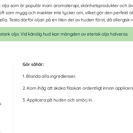
isk olja som är populär inom aromaterapi, skönhetsprodukter och äve
oft som mygg och insekter inte tycker om, vilket gör den perfekt a
lla. Testa därför oljan på en liten del av huden först, då allergisk 
 stark olja. Vid känslig hud kan mängden av eterisk olja halveras.
Gör såhär:
1. Blanda alla ingredienser.
2. Kom ihåg att skaka flaskan ordentligt innan appliceri
3. Applicera på huden och smörj in.
s
k