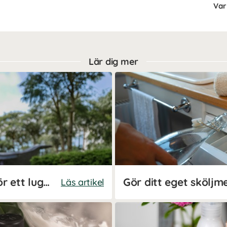
Var 
Lär dig mer
Så sänker du ditt kortisol för ett lugnare nervsystem
Läs artikel