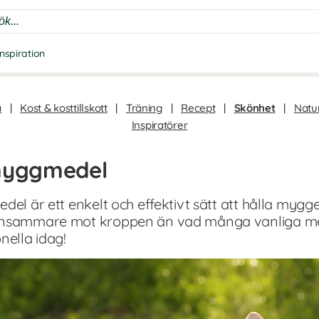
Inspiration
a
|
Kost & kosttillskott
|
Träning
|
Recept
|
Skönhet
|
Natur
Inspiratörer
 myggmedel
del är ett enkelt och effektivt sätt att hålla mygg
onsammare mot kroppen än vad många vanliga mede
ella idag!