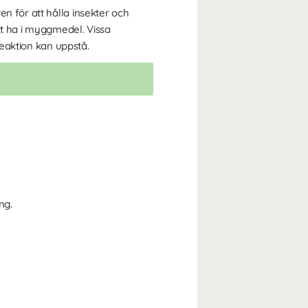
n för att hålla insekter och
tt ha i myggmedel. Vissa
reaktion kan uppstå.
ng.