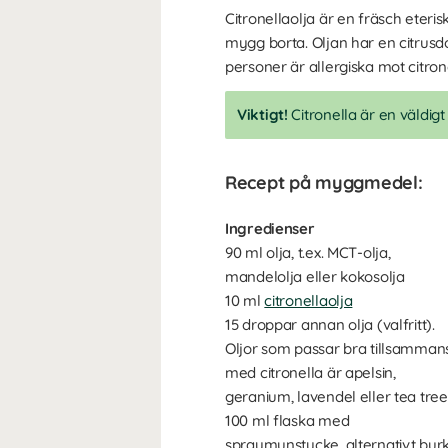
Citronellaolja är en fräsch eter
mygg borta. Oljan har en citrusd
personer är allergiska mot citrone
Viktigt!
Citronella är en väldigt
Recept på myggmedel:
Ingredienser
90 ml olja, t.ex. MCT-olja,
mandelolja eller kokosolja
10 ml
citronellaolja
15 droppar annan olja (valfritt).
Oljor som passar bra tillsamman
med citronella är apelsin,
geranium, lavendel eller tea tree
100 ml flaska med
spraymunstycke, alternativt bur