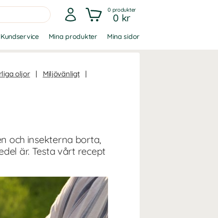
0
produkter
0 kr
Kundservice
Mina produkter
Mina sidor
liga oljor
|
Miljövänligt
|
en och insekterna borta,
l är. Testa vårt recept