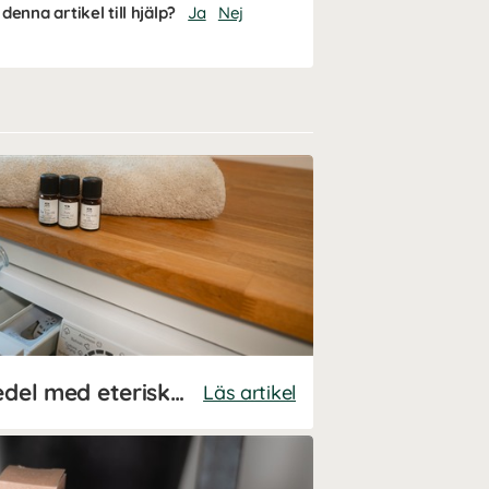
denna artikel till hjälp?
Ja
Nej
Gör ditt eget sköljmedel med eteriska oljor
Läs artikel