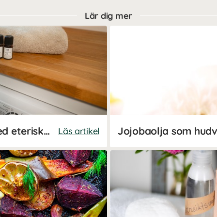
Lär dig mer
Gör ditt eget sköljmedel med eteriska oljor
Jojobaolja som hud
Läs artikel