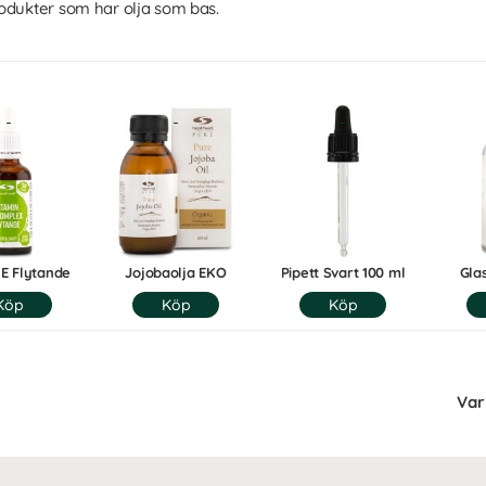
odukter som har olja som bas.
 E Flytande
Jojobaolja EKO
Pipett Svart 100 ml
Gla
Var 