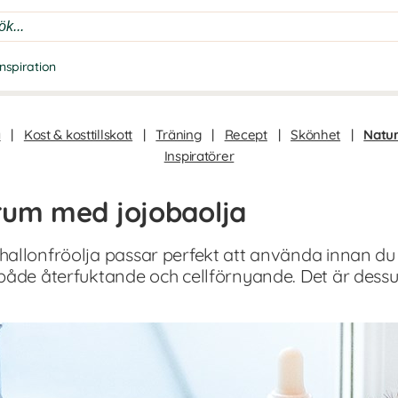
Inspiration
a
|
Kost & kosttillskott
|
Träning
|
Recept
|
Skönhet
|
Natur
Inspiratörer
rum med jojobaolja
allonfröolja passar perfekt att använda innan du 
både återfuktande och cellförnyande. Det är dessut