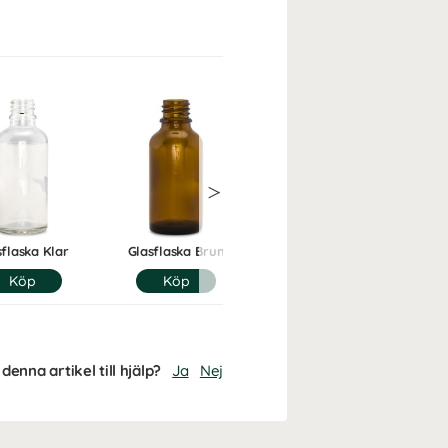
sflaska Klar
Glasflaska Brun
denna artikel till hjälp?
Ja
Nej