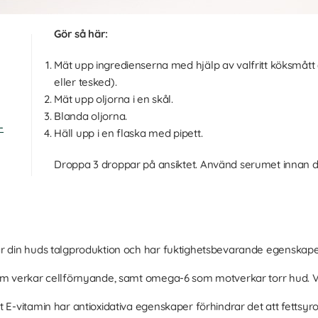
Gör så här:
Mät upp ingredienserna med hjälp av valfritt köksmått
eller tesked).
Mät upp oljorna i en skål.
Blanda oljorna.
-
Häll upp i en flaska med pipett.
Droppa 3 droppar på ansiktet. Använd serumet innan du
ar din huds talgproduktion och har fuktighetsbevarande egenskape
som verkar cellförnyande, samt omega-6 som motverkar torr hud. 
 E-vitamin har antioxidativa egenskaper förhindrar det att fettsyro