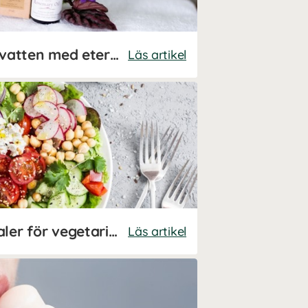
Gör ditt eget ansiktsvatten med eteriska oljor
Läs artikel
Vitaminer och mineraler för vegetarianer och veganer
Läs artikel