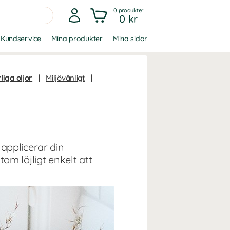
0
produkter
0 kr
Kundservice
Mina produkter
Mina sidor
liga oljor
|
Miljövänligt
|
applicerar din
om löjligt enkelt att