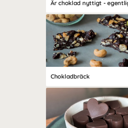
Är choklad nyttigt - egentl
Chokladbräck