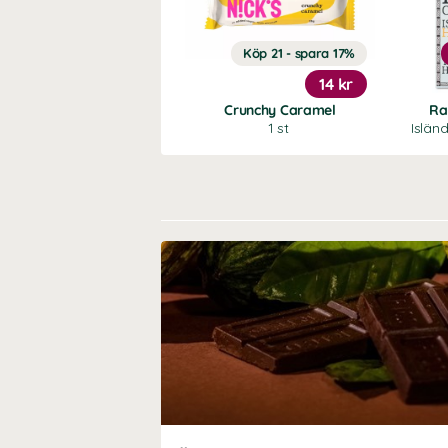
Köp 21 - spara 17%
14 kr
Crunchy Caramel
Ra
1 st
Islän