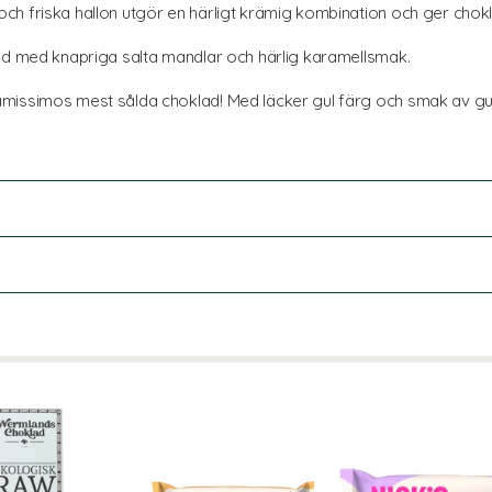
ch friska hallon utgör en härligt krämig kombination och ger chok
lad med knapriga salta mandlar och härlig karamellsmak.
missimos mest sålda choklad! Med läcker gul färg och smak av gur