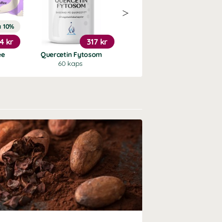
a 10%
14 kr
317 kr
249 kr
ee
Quercetin Fytosom
Probiotic Premium
60 kaps
30 kaps