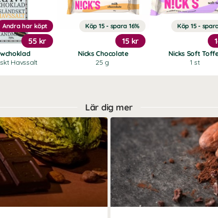
Andra har köpt
Köp 15 - spara 16%
Köp 15 - spar
55 kr
15 kr
wchoklad
Nicks Chocolate
Nicks Soft Toff
dskt Havssalt
25 g
1 st
Lär dig mer