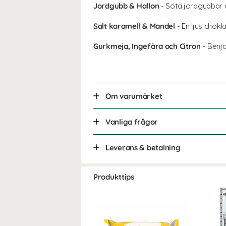
Jordgubb & Hallon
- Söta jordgubbar o
Salt karamell & Mandel
- En ljus chok
Gurkmeja, Ingefära och Citron
- Benja
Om varumärket
Vanliga frågor
Leverans & betalning
Produkttips