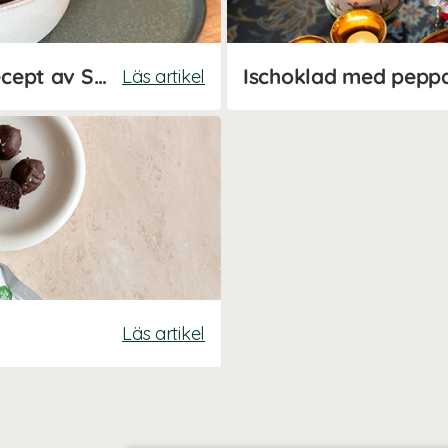
Alla hjärtans dag-godis – recept av Susanna Jungblom
Ischoklad med pepp
Läs artikel
Läs artikel