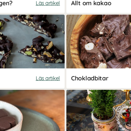
igen?
Allt om kakao
Läs artikel
Chokladbitar
Läs artikel