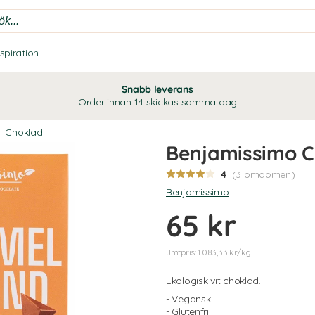
nspiration
Snabb leverans
Order innan 14 skickas samma dag
Choklad
Benjamissimo C
4
(3 omdömen)
Benjamissimo
65 kr
Jmfpris: 1 083,33 kr/kg
Ekologisk vit choklad.
- Vegansk
- Glutenfri