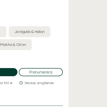
n
Jordgubb & Hallon
Matcha & Citron
vid 100 kr
Skickas omgående