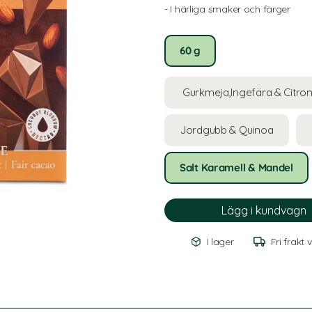
- I härliga smaker och färger
60 g
Gurkmeja,Ingefära & Citro
Jordgubb & Quinoa
Salt Karamell & Mandel
I lager
Fri frakt 