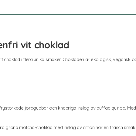
nfri vit choklad
vit choklad i flera unika smaker. Chokladen är ekologisk, vegansk oc
frystorkade jordgubbar och knapriga inslag av puffad quinoa. Med s
a gröna matcha-choklad med inslag av citron har en fräsch smak 