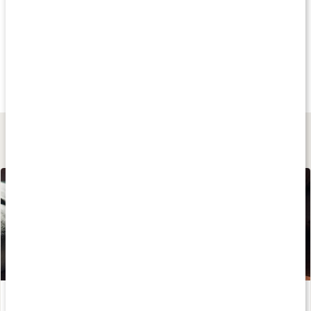
Andra har köpt
Andra har köpt
Andra har köp
47 kr
39 kr
49 kr
Löste Hibiskus
Åkerfräken
Brännässla
100 g
50 g
40 g
Lär dig mer
Huskur vid magkatarr
Läs artikel