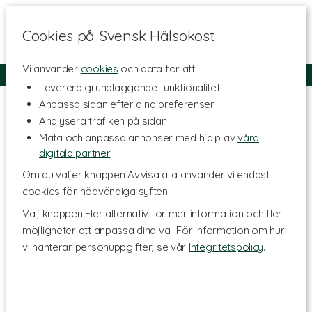
Cookies på Svensk Hälsokost
Vi använder
cookies
och data för att:
Fri frakt
Snabb leverans
Kundklubb
Leverera grundläggande funktionalitet
Hem
>
Livsmedel
>
Te & Kaffe
>
Örtte
Anpassa sidan efter dina preferenser
Analysera trafiken på sidan
Mäta och anpassa annonser med hjälp av
våra
digitala partner
Om du väljer knappen Avvisa alla använder vi endast
cookies för nödvändiga syften.
Välj knappen Fler alternativ för mer information och fler
möjligheter att anpassa dina val. För information om hur
vi hanterar personuppgifter, se vår
Integritetspolicy
.