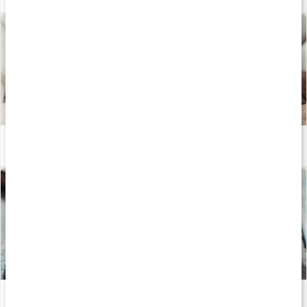
Te - världens hälsodryck
Läs artikel
Ingefära: den kryddiga superroten
Läs artikel