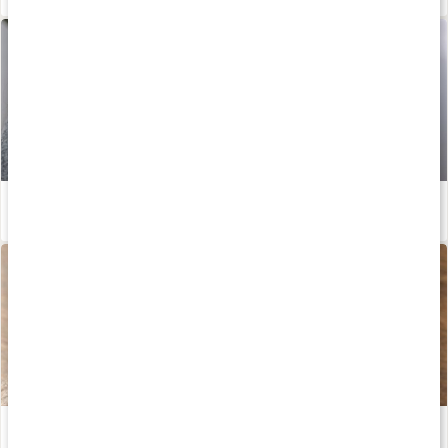
Enkla huskurer vid halsbränna
Läs artikel
Därför är örtte bra
Läs artikel